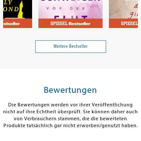
Cherry, Brittainy
Lösel, Clara
y Diamond
Wie das Schweigen vor der
Wehe du gibst
Flut
Weitere Bestseller
Band 3
16,00 €
16,00 €
tenfrei in DE
Versandkostenfrei in DE
Versandkos
rb
Warenkorb
Warenko
Bewertungen
RBAR
SOFORT LIEFERBAR
SOFORT LIEFE
Die Bewertungen werden vor ihrer Veröffentlichung
nicht auf ihre Echtheit überprüft. Sie können daher auch
von Verbrauchern stammen, die die bewerteten
Produkte tatsächlich gar nicht erworben/genutzt haben.