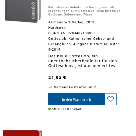
Katholisches Gebet- und Gesangbuch. Mit
Ergänzungen zum Gotteslob: Mehrsprachige
Gesänge, Gebete und Texte
Aschendorff Verlag, 2019
Hardcover
ISBN/EAN: 9783402100011
Gotteslob. Katholisches Gebet- und
Gesangbuch, Ausgabe Bistum Münster
4-2019
Das neue Gotteslob, ein
unentbehrlicherBegleiter für den
Gottesdienst, ist auchein echtes
christliches Hausbuch. Es
gibtpersönliche Orientierung in
21,95 €
verschiedenstenLebenslagen und bietet
zahlreiche Anregungenfür das religiöse
Versandkostenfrei in DE
Leben in der Familie.Die wichtigsten
Vorzüge auf einen Blick:- Ein
Familienbuch mit konkreten Vorlagen
In den Warenkorb
für die Gestaltung christlicher
Familienfeiern,mit Tischgebeten sowie
SOFORT LIEFERBAR
Morgen- und Abendgebeten und
Antworten auf konkrete Fragen:Wie
kann ich beten? Wie bete ich mit
meinen Kindern? Was ist ein
Sakrament?Was ist Weihwasser, oder