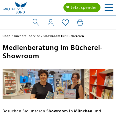
Tog
❤ Jetzt spenden
nav
Shop
Bücherei-Service
Showroom für Büchereien
Medienberatung im Bücherei-
Showroom
en submenu
en submenu
Besuchen Sie unseren
Showroom in München
und