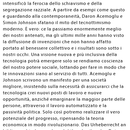
intensificò la ferocia dello schiavismo e della
segregazione razziale. A partire da esempi come questo
e guardando alla contemporaneità, Daron Acemoglu e
Simon Johnson sfatano il mito del tecnottimismo
moderno. È vero: ce la passiamo enormemente meglio
dei nostri antenati, ma gli ultimi mille anni hanno visto
la diffusione di invenzioni che non hanno affatto
portato al benessere collettivo e i risultati sono sotto i
nostri occhi. Una visione nuova e più inclusiva della
tecnologia potrà emergere solo se rendiamo coscienza
del nostro potere sociale, lottando per fare in modo che
le innovazioni siano al servizio di tutti. Acemoglu e
Johnson scrivono un manifesto per una società
migliore, insistendo sulla necessità di assicurarci che la
tecnologia crei nuovi posti di lavoro e nuove
opportunità, anziché emarginare la maggior parte delle
persone, attraverso il lavoro automatizzato e la
passività politica. Solo così potremo realizzare il vero
potenziale del progresso, ripensando la teoria
economica in modo rivoluzionario. Das Urheberrecht an