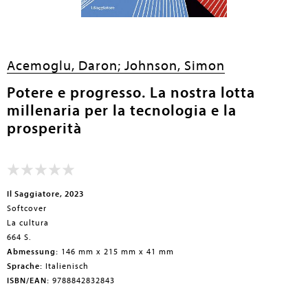
en submenu
Acemoglu, Daron;
Johnson, Simon
Potere e progresso. La nostra lotta
millenaria per la tecnologia e la
prosperità
Il Saggiatore, 2023
Softcover
La cultura
664 S.
Abmessung:
146 mm x 215 mm x 41 mm
Sprache:
Italienisch
ISBN/EAN:
9788842832843