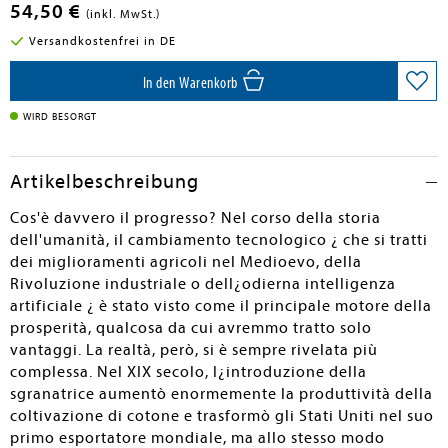
54,50 €
(inkl. MwSt.)
Versandkostenfrei in DE
In den Warenkorb
WIRD BESORGT
Artikelbeschreibung
Cos'è davvero il progresso? Nel corso della storia
dell'umanità, il cambiamento tecnologico ¿ che si tratti
dei miglioramenti agricoli nel Medioevo, della
Rivoluzione industriale o dell¿odierna intelligenza
artificiale ¿ è stato visto come il principale motore della
prosperità, qualcosa da cui avremmo tratto solo
vantaggi. La realtà, però, si è sempre rivelata più
complessa. Nel XIX secolo, l¿introduzione della
sgranatrice aumentò enormemente la produttività della
coltivazione di cotone e trasformò gli Stati Uniti nel suo
primo esportatore mondiale, ma allo stesso modo