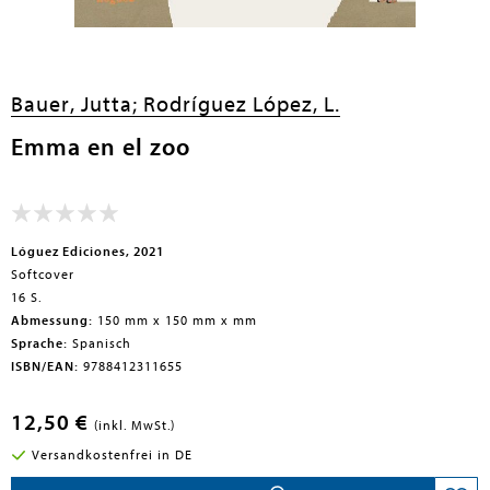
en submenu
Bauer, Jutta;
Rodríguez López, L.
Emma en el zoo
Lóguez Ediciones, 2021
Softcover
16 S.
Abmessung:
150 mm x 150 mm x mm
Sprache:
Spanisch
ISBN/EAN:
9788412311655
12,50 €
(inkl. MwSt.)
Versandkostenfrei in DE