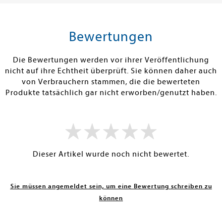
tenfrei in DE
Versandkostenfrei in DE
Versandkos
rb
Warenkorb
Vorbestel
Bewertungen
RBAR
SOFORT LIEFERBAR
FEHLT KURZFR
Die Bewertungen werden vor ihrer Veröffentlichung
nicht auf ihre Echtheit überprüft. Sie können daher auch
von Verbrauchern stammen, die die bewerteten
Produkte tatsächlich gar nicht erworben/genutzt haben.
Dieser Artikel wurde noch nicht bewertet.
Sie müssen angemeldet sein, um eine Bewertung schreiben zu
können