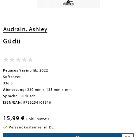
en submenu
Audrain, Ashley
Güdü
Pegasus Yayincilik, 2022
Softcover
336 S.
Abmessung:
210 mm x 135 mm x mm
Sprache:
Türkisch
ISBN/EAN:
9786254101816
15,99 €
(inkl. MwSt.)
Versandkostenfrei in DE