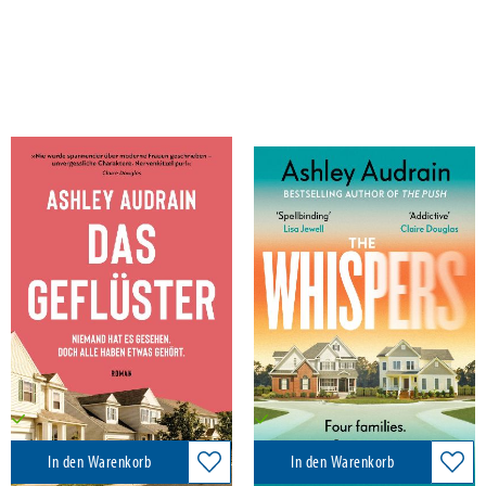
Audrain, Ashley
Audrain, Ashley
Das Geflüster
The Whispers
Penguin Verlag, 2024
DK, 2024
22,00 €
13,00 €
Versandkostenfrei in DE
Versandkostenfrei in DE
In den Warenkorb
In den Warenkorb