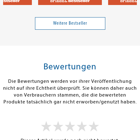
mi
Strunk, Heinz
Martin, Pierre
im Griff - und
Memories of Heidelberg
Madame le Co
 das Problem
die tödliche R
Weitere Bestseller
Band 13
18,00 €
23,00 €
tenfrei in DE
Versandkostenfrei in DE
Versandkos
rb
Warenkorb
Warenko
Bewertungen
RBAR
SOFORT LIEFERBAR
SOFORT LIEFE
Die Bewertungen werden vor ihrer Veröffentlichung
nicht auf ihre Echtheit überprüft. Sie können daher auch
von Verbrauchern stammen, die die bewerteten
Produkte tatsächlich gar nicht erworben/genutzt haben.