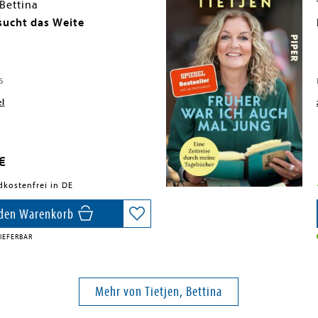
 Bettina
 sucht das Weite
6
el
€
dkostenfrei in DE
 den Warenkorb
IEFERBAR
Mehr von Tietjen, Bettina