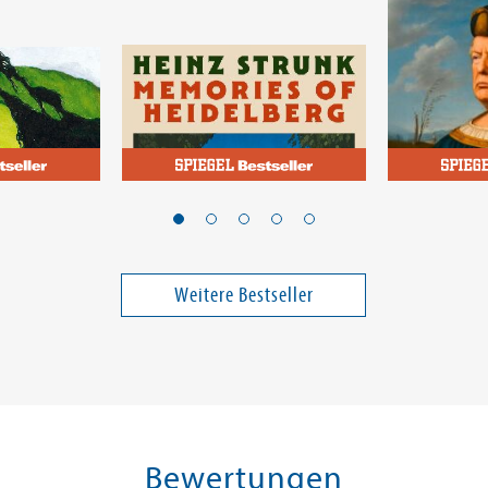
Strunk, Heinz
Sloterdijk, P
Memories of Heidelberg
Der Fürst
Erben
Weitere Bestseller
25,00 €
23,00 €
ei in DE
Versandkostenfrei in DE
Versandko
Warenkorb
Warenk
SOFORT LIEFERBAR
SOFORT LIE
Bewertungen