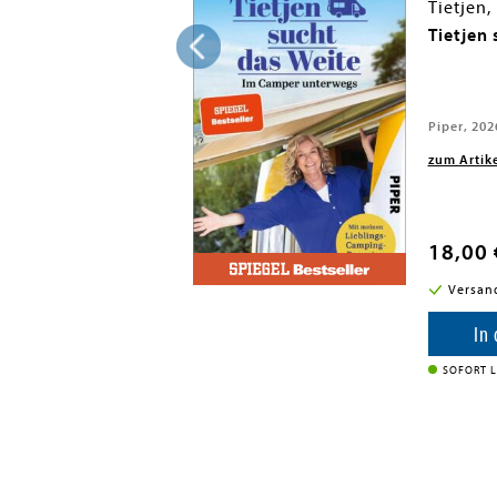
Tietjen,
elacht
Tietjen
 2016
Piper, 202
zum Artik
18,00 
i in DE
Versan
enkorb
In
SOFORT L