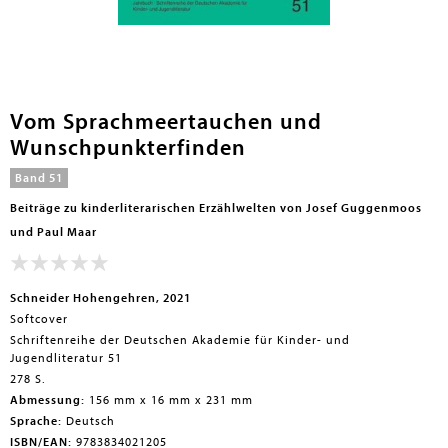
en submenu
Vom Sprachmeertauchen und
Wunschpunkterfinden
Band 51
Beiträge zu kinderliterarischen Erzählwelten von Josef Guggenmoos
und Paul Maar
Schneider Hohengehren, 2021
Softcover
Schriftenreihe der Deutschen Akademie für Kinder- und
Jugendliteratur 51
278 S.
Abmessung:
156 mm x 16 mm x 231 mm
Sprache:
Deutsch
ISBN/EAN:
9783834021205