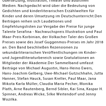
Übersetzung, Illustration, Theater und auditiven
Medien. Nachgedacht wird über die Bedeutung von
Gedichten und kinderliterarischen Erzählwelten für
Kinder und deren Umsetzung im Deutschunterricht.Den
Beiträgen reihen sich Laudationes und
Empfehlungslisten zur Vergabe der Preise für junge
Talente Serafina - Nachwuchspreis Illustration und Paul
Maar-Preis Korbinian, der Volkacher Taler des Großen
Preises sowie des Josef Guggenmos-Preises im Jahr 2018
an. Den Band beschließen Rezensionen zu
sekundärliterarischen Veröffentlichungen im Kinder-
und Jugendliteraturbereich sowie Gratulationen an
Mitglieder der Akademie.Der Sammelband umfasst
Beiträge von Michael Augustin, Hans-Heino Ewers,
Hans-Joachim Gelberg, Uwe-Michael Gutzschhahn, Jutta
Hanner, Stefan Hauck, Susan Kreller, Paul Maar, Jana
Mikota Karla Müller, Claudia Maria Pecher, Monika
Plath, Arne Rautenberg, Bernd Sibler, Kai Sina, Kaspar H.
Spinner, Andreas Wicke, Silke Weitendorf und Jenny
Wozilka.