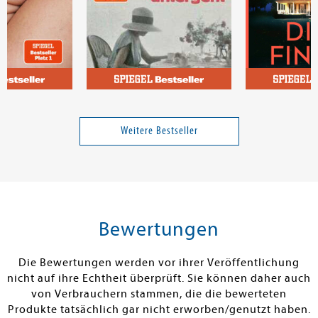
a
Illies, Florian
McFadden, Fre
Wenn die Sonne untergeht
Sie wird dich 
Weitere Bestseller
Band 3
18,99 €
26,00 €
tenfrei in DE
Versandkostenfrei in DE
Versandkos
rb
Warenkorb
Warenko
Bewertungen
RBAR
SOFORT LIEFERBAR
SOFORT LIEFE
Die Bewertungen werden vor ihrer Veröffentlichung
nicht auf ihre Echtheit überprüft. Sie können daher auch
von Verbrauchern stammen, die die bewerteten
Produkte tatsächlich gar nicht erworben/genutzt haben.