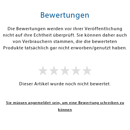
tenfrei in DE
Versandkostenfrei in DE
Versandkos
rb
Warenkorb
Warenko
Bewertungen
RBAR
SOFORT LIEFERBAR
SOFORT LIEFE
Die Bewertungen werden vor ihrer Veröffentlichung
nicht auf ihre Echtheit überprüft. Sie können daher auch
von Verbrauchern stammen, die die bewerteten
Produkte tatsächlich gar nicht erworben/genutzt haben.
Dieser Artikel wurde noch nicht bewertet.
Sie müssen angemeldet sein, um eine Bewertung schreiben zu
können