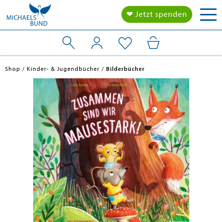
Tog
❤ Jetzt spenden
nav
Shop
Kinder- & Jugendbücher
Bilderbücher
en submenu