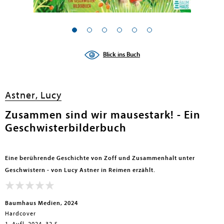
en submenu
en submenu
Blick ins Buch
en submenu
en submenu
Astner, Lucy
en submenu
Zusammen sind wir mausestark! - Ein
Geschwisterbilderbuch
en submenu
Eine berührende Geschichte von Zoff und Zusammenhalt unter
Geschwistern - von Lucy Astner in Reimen erzählt.
Baumhaus Medien, 2024
Hardcover
en submenu