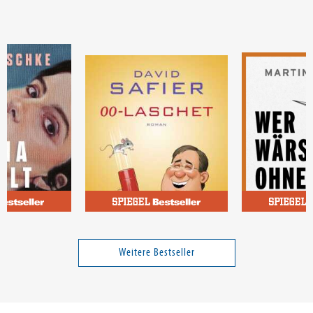
Safier, David
Wehrle, Marti
00-Laschet
Wer wärst du 
Sorgen?
Weitere Bestseller
21,99 €
18,00 €