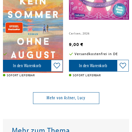
Astner, Lucy
Astner, Lucy
Kein Sommer ohne August
Tilli und die Zahnfee
Band 1
Lübbe, 2026
Carlsen, 2026
16,00 €
9,00 €
Versandkostenfrei in DE
Versandkostenfrei in DE
In den Warenkorb
In den Warenkorb
SOFORT LIEFERBAR
SOFORT LIEFERBAR
Mehr von Astner, Lucy
Mehr zum Thema