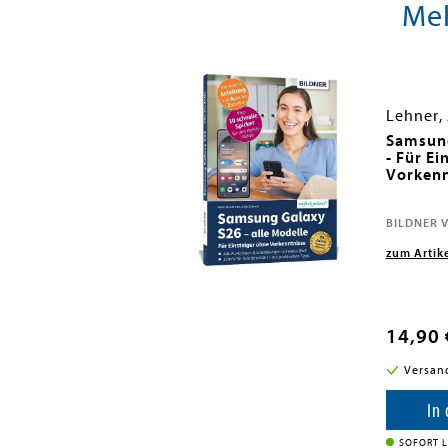
Meh
; Schmid, Anja
Lehner,
 A26 5G - Für
Samsung
e Vorkenntnisse
- Für Ei
Vorkenn
5
BILDNER V
zum Artik
14,90 
i in DE
Versan
enkorb
In
SOFORT L