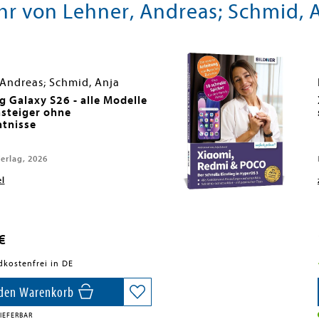
r von Lehner, Andreas; Schmid, 
 Andreas; Schmid, Anja
 Galaxy S26 - alle Modelle
nsteiger ohne
tnisse
erlag, 2026
el
€
dkostenfrei in DE
 den Warenkorb
IEFERBAR