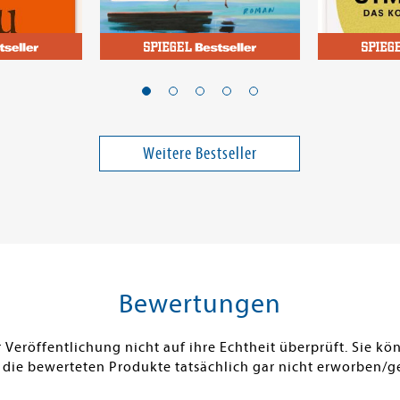
Fortune, Carley
Ottolenghi,
auf mich?
Fünf Sommer mit dir
Simple. D
Band 1
Weitere Bestseller
18,00 €
13,00 €
ei in DE
Versandkostenfrei in DE
Versandko
Warenkorb
Warenk
 AM LAGER
SOFORT LIEFERBAR
SOFORT LIE
Bewertungen
Veröffentlichung nicht auf ihre Echtheit überprüft. Sie 
 die bewerteten Produkte tatsächlich gar nicht erworben/g