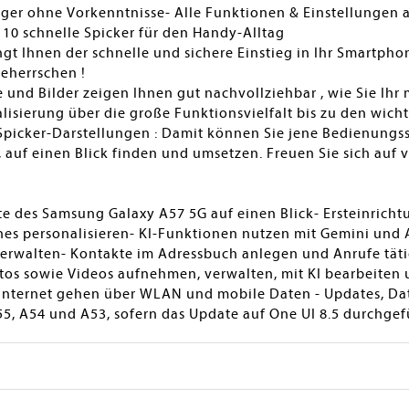
er ohne Vorkenntnisse- Alle Funktionen & Einstellungen auf 
us 10 schnelle Spicker für den Handy-Alltag
gt Ihnen der schnelle und sichere Einstieg in Ihr Smartph
eherrschen !
 und Bilder zeigen Ihnen gut nachvollziehbar , wie Sie Ihr
alisierung über die große Funktionsvielfalt bis zu den wi
Spicker-Darstellungen : Damit können Sie jene Bedienungss
 auf einen Blick finden und umsetzen. Freuen Sie sich auf v
te des Samsung Galaxy A57 5G auf einen Blick- Ersteinric
es personalisieren- KI-Funktionen nutzen mit Gemini und 
erwalten- Kontakte im Adressbuch anlegen und Anrufe täti
os sowie Videos aufnehmen, verwalten, mit KI bearbeiten u
 Internet gehen über WLAN und mobile Daten - Updates, Da
55, A54 und A53, sofern das Update auf One UI 8.5 durchge