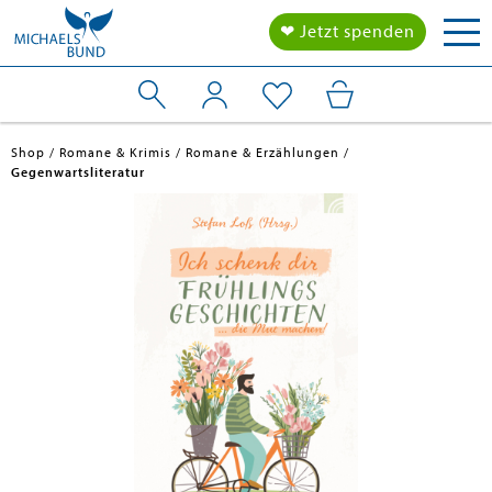
Tog
❤ Jetzt spenden
nav
Shop
Romane & Krimis
Romane & Erzählungen
Gegenwartsliteratur