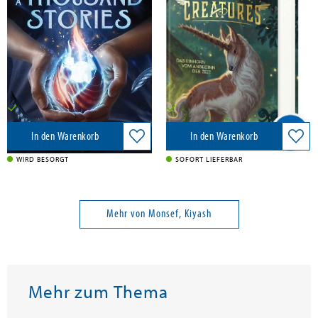
Bird of a Thousand Stories
Hidden Creatures (Band 1) - Das
Einhorn vom Anbeginn der Zeit
Band 1
Simon & Schuster Books for Young Readers, 2026
Loewe Verlag GmbH, 2025
9,00 €
20,00 €
Versandkostenfrei in DE
Versandkostenfrei in DE
In den Warenkorb
In den Warenkorb
WIRD BESORGT
SOFORT LIEFERBAR
Mehr von Monsef, Kiyash
Mehr zum Thema