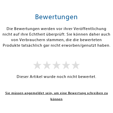
tenfrei in DE
Versandkostenfrei in DE
Versandkos
rb
Warenkorb
Warenko
Bewertungen
RBAR
SOFORT LIEFERBAR
SOFORT LIEFE
Die Bewertungen werden vor ihrer Veröffentlichung
nicht auf ihre Echtheit überprüft. Sie können daher auch
von Verbrauchern stammen, die die bewerteten
Produkte tatsächlich gar nicht erworben/genutzt haben.
Dieser Artikel wurde noch nicht bewertet.
Sie müssen angemeldet sein, um eine Bewertung schreiben zu
können