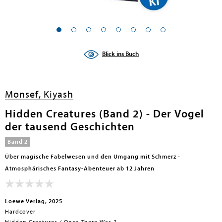
en submenu
en submenu
Blick ins Buch
en submenu
en submenu
Monsef, Kiyash
en submenu
Hidden Creatures (Band 2) - Der Vogel
der tausend Geschichten
en submenu
Band 2
Über magische Fabelwesen und den Umgang mit Schmerz -
Atmosphärisches Fantasy-Abenteuer ab 12 Jahren
Loewe Verlag, 2025
Hardcover
en submenu