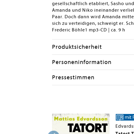
gesellschaftlich etabliert, Sasho u
Amanda und Niko ineinander verlieb
Paar. Doch dann wird Amanda mitten
sich zu verteidigen, schweigt er. Sc
Frederic Böhle1 mp3-CD | ca. 9 h
Produktsicherheit
Personeninformation
Pressestimmen
tias
Edvards
Tatort T