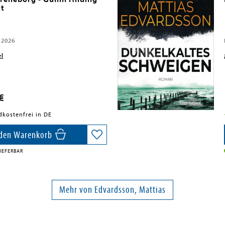
lt
 2026
el
€
dkostenfrei in DE
 den Warenkorb
IEFERBAR
Mehr von Edvardsson, Mattias