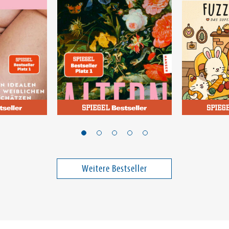
Heidenreich, Elke
Tinta, Vivi
Altern
Fuzzy Hy
Band 1
Weitere Bestseller
18,99 €
15,00 €
ei in DE
Versandkostenfrei in DE
Versandko
Warenkorb
Warenk
SOFORT LIEFERBAR
SOFORT LIE