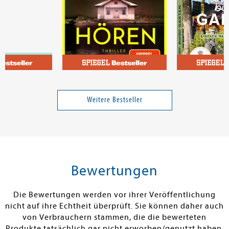
McFadden, Freida
Hardt, Silvia
das Leben
Sie kann dich hören
Mein wilder, 
en
- Einfach nat
Weitere Bestseller
Band 2
16,00 €
17,00 €
tenfrei in DE
Versandkostenfrei in DE
Versandkos
rb
Warenkorb
Warenko
Bewertungen
RBAR
SOFORT LIEFERBAR
SOFORT LIEFE
Die Bewertungen werden vor ihrer Veröffentlichung
nicht auf ihre Echtheit überprüft. Sie können daher auch
von Verbrauchern stammen, die die bewerteten
Produkte tatsächlich gar nicht erworben/genutzt haben.