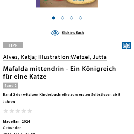
en submenu
en submenu
Blick ins Buch
en submenu
en submenu
Alves, Katja;
Illustration:Wetzel, Jutta
en submenu
Mafalda mittendrin - Ein Königreich
für eine Katze
en submenu
Band 2
Band 2 der witzigen Kinderbuchreihe zum ersten Selbstlesen ab 8
Jahren
Magellan, 2024
Gebunden
en submenu