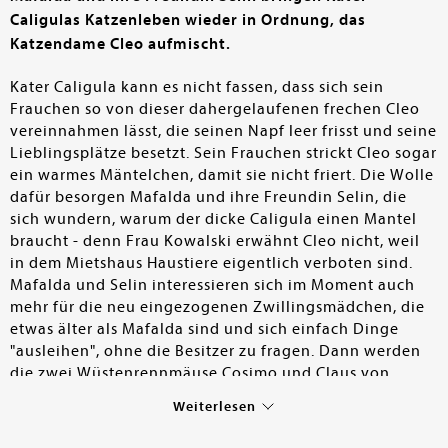
Caligulas Katzenleben wieder in Ordnung, das
Katzendame Cleo aufmischt.
Kater Caligula kann es nicht fassen, dass sich sein
Frauchen so von dieser dahergelaufenen frechen Cleo
vereinnahmen lässt, die seinen Napf leer frisst und seine
Lieblingsplätze besetzt. Sein Frauchen strickt Cleo sogar
ein warmes Mäntelchen, damit sie nicht friert. Die Wolle
dafür besorgen Mafalda und ihre Freundin Selin, die
sich wundern, warum der dicke Caligula einen Mantel
braucht - denn Frau Kowalski erwähnt Cleo nicht, weil
in dem Mietshaus Haustiere eigentlich verboten sind.
Mafalda und Selin interessieren sich im Moment auch
mehr für die neu eingezogenen Zwillingsmädchen, die
etwas älter als Mafalda sind und sich einfach Dinge
"ausleihen", ohne die Besitzer zu fragen. Dann werden
die zwei Wüstenrennmäuse Cosimo und Claus von
Freunden zur Betreuung zu Mafalda gebracht, die ihr
Weiterlesen
Zimmer etwas eigenwillig anstreicht, und zu ihrem
Entsetzen finden sie schließlich Kater Caligula