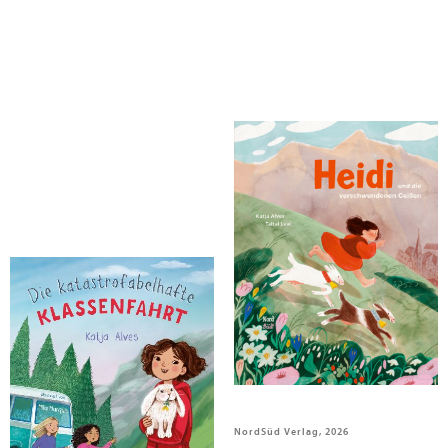
Alves, Katja
Alves, Katja
Die katastrofabelhafte
Heidi und die verschwundenen
Klassenfahrt
Geißen
Magellan GmbH, 2026
NordSüd Verlag, 2026