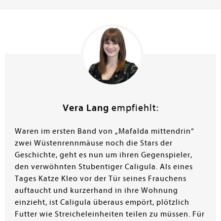
bewegungslos in einem Karton im Keller. Selin überlegt
sich schon eine Trauerrede, aber zum Glück klären sich
alle Missverständnisse auf, auch Cleo findet ihr richtiges
Zuhause wieder. - Diese zweite witzig-freche und
turbulente Abenteuergeschichte um Mafalda und
Caligula (Bd. 1: BP/mp 23/923), aufgelockert von den
Kommentaren der tierischen Protagonisten, hat Jutta
Wetzel wieder liebevoll illustriert. Nicht nur
Katzenliebhaber ab acht Jahren werden ihren Spaß an
dieser Geschichte haben. Gern empfohlen.
Vera Lang
empfiehlt:
Gudrun Eckl
Waren im ersten Band von „Mafalda mittendrin“
zwei Wüstenrennmäuse noch die Stars der
Geschichte, geht es nun um ihren Gegenspieler,
den verwöhnten Stubentiger Caligula. Als eines
Tages Katze Kleo vor der Tür seines Frauchens
auftaucht und kurzerhand in ihre Wohnung
einzieht, ist Caligula überaus empört, plötzlich
Futter wie Streicheleinheiten teilen zu müssen. Für