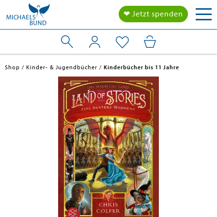
Tog
❤ Jetzt spenden
nav
Shop
Kinder- & Jugendbücher
Kinderbücher bis 11 Jahre
en submenu