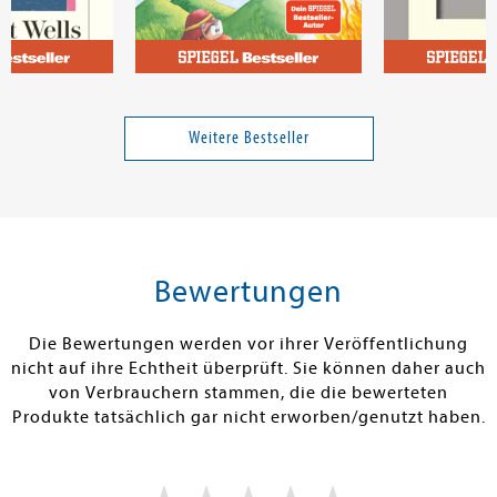
t
Siegner, Ingo
Brandt, Matth
en in uns
Der kleine Drache Kokosnuss
Nein sagen
- Einsatz bei der Feuerwehr
Weitere Bestseller
Band 34
15,00 €
11,00 €
tenfrei in DE
Versandkostenfrei in DE
Versandkos
rb
Warenkorb
Warenko
Bewertungen
RBAR
SOFORT LIEFERBAR
SOFORT LIEFE
Die Bewertungen werden vor ihrer Veröffentlichung
nicht auf ihre Echtheit überprüft. Sie können daher auch
von Verbrauchern stammen, die die bewerteten
Produkte tatsächlich gar nicht erworben/genutzt haben.