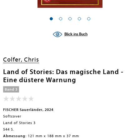
en submenu
en submenu
Blick ins Buch
en submenu
en submenu
Colfer, Chris
en submenu
Land of Stories: Das magische Land -
Eine düstere Warnung
en submenu
Band 3
FISCHER Sauerländer, 2024
Softcover
Land of Stories 3
544 S.
en submenu
Abmessung:
121 mm x 188 mm x 37 mm