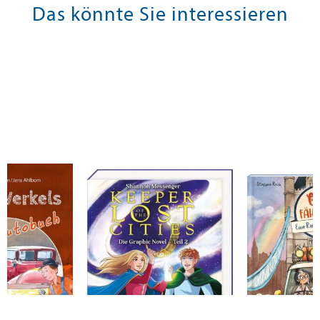
Das könnte Sie interessieren
eorge
Messenger, Shannon
Ottenschläger