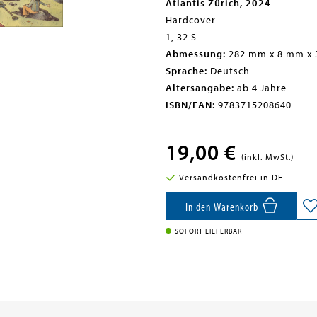
Atlantis Zürich, 2024
Hardcover
1, 32 S.
Abmessung:
282 mm x 8 mm x
Sprache:
Deutsch
Altersangabe:
ab 4 Jahre
ISBN/EAN:
9783715208640
19,00 €
(inkl. MwSt.)
Versandkostenfrei in DE
In den Warenkorb
SOFORT LIEFERBAR