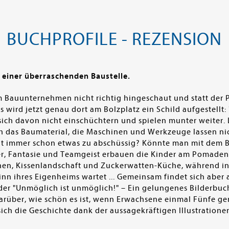
BUCHPROFILE - REZENSION
einer überraschenden Baustelle.
m Bauunternehmen nicht richtig hingeschaut und statt der
ird jetzt genau dort am Bolzplatz ein Schild aufgestellt: 
sich davon nicht einschüchtern und spielen munter weiter. L
uch das Baumaterial, die Maschinen und Werkzeuge lassen ni
ht immer schon etwas zu abschüssig? Könnte man mit dem Ba
er, Fantasie und Teamgeist erbauen die Kinder am Pomaden
nen, Kissenlandschaft und Zuckerwatten-Küche, während i
n ihres Eigenheims wartet ... Gemeinsam findet sich aber a
er "Unmöglich ist unmöglich!" – Ein gelungenes Bilderbuc
arüber, wie schön es ist, wenn Erwachsene einmal Fünfe gera
 sich die Geschichte dank der aussagekräftigen Illustratio