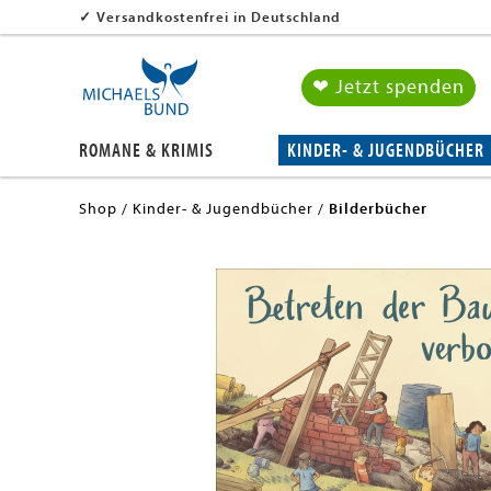
✓
Versandkostenfrei in Deutschland
❤ Jetzt spenden
ROMANE & KRIMIS
KINDER- & JUGENDBÜCHER
Shop
Kinder- & Jugendbücher
Bilderbücher
en submenu
en submenu