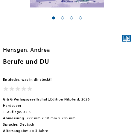
en submenu
en submenu
en submenu
Hensgen, Andrea
en submenu
Berufe und DU
en submenu
en submenu
Entdecke, was in dir steckt!
G & G Verlagsgesellschaft;Edition Nilpferd, 2026
Hardcover
1. Auflage, 32 S.
Abmessung:
222 mm x 10 mm x 285 mm
Sprache:
Deutsch
en submenu
Altersangabe:
ab 3 Jahre