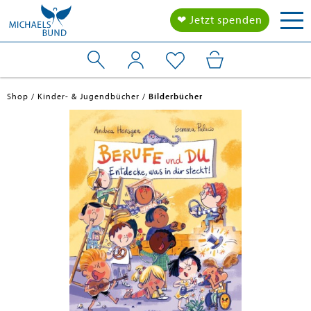
Tog
❤ Jetzt spenden
nav
Shop
Kinder- & Jugendbücher
Bilderbücher
en submenu