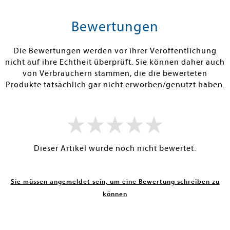
tenfrei in DE
Versandkostenfrei in DE
Versandkos
rb
Vorbestellen
Warenko
Bewertungen
RBAR
FEHLT KURZFRISTIG AM LAGER
SOFORT LIEFE
Die Bewertungen werden vor ihrer Veröffentlichung
nicht auf ihre Echtheit überprüft. Sie können daher auch
von Verbrauchern stammen, die die bewerteten
Produkte tatsächlich gar nicht erworben/genutzt haben.
Dieser Artikel wurde noch nicht bewertet.
Sie müssen angemeldet sein, um eine Bewertung schreiben zu
können