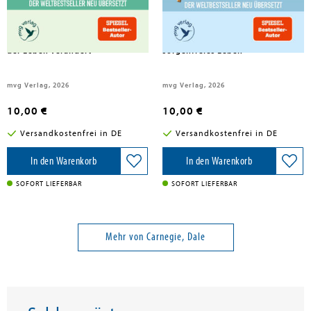
Carnegie, Dale
Carnegie, Dale
How To Win Friends and
How to Stop Worrying and Start
Influence People - Der Klassiker,
Living - Der Klassiker für ein
der Leben verändert
sorgenfreies Leben
mvg Verlag, 2026
mvg Verlag, 2026
10,00 €
10,00 €
Versandkostenfrei in DE
Versandkostenfrei in DE
In den Warenkorb
In den Warenkorb
SOFORT LIEFERBAR
SOFORT LIEFERBAR
Mehr von Carnegie, Dale