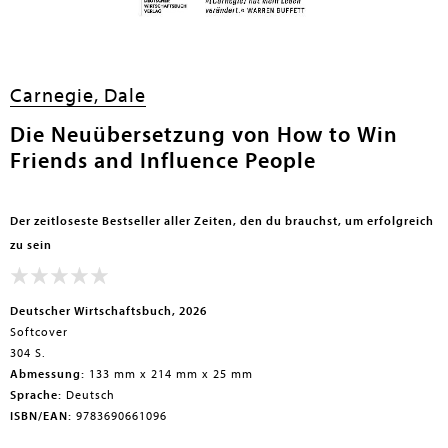
en submenu
Carnegie, Dale
Die Neuübersetzung von How to Win
Friends and Influence People
Der zeitloseste Bestseller aller Zeiten, den du brauchst, um erfolgreich
zu sein
Deutscher Wirtschaftsbuch, 2026
Softcover
304 S.
Abmessung:
133 mm x 214 mm x 25 mm
Sprache:
Deutsch
ISBN/EAN:
9783690661096