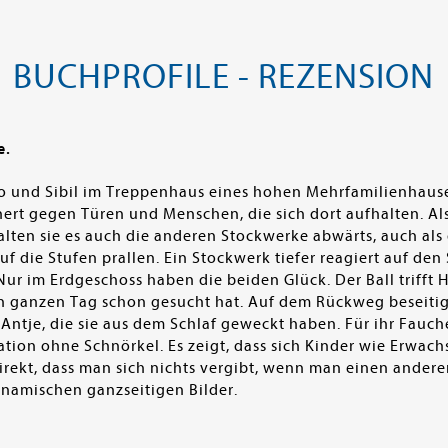
BUCHPROFILE - REZENSION
e.
o und Sibil im Treppenhaus eines hohen Mehrfamilienhauses 
t gegen Türen und Menschen, die sich dort aufhalten. Als e
alten sie es auch die anderen Stockwerke abwärts, auch als 
f die Stufen prallen. Ein Stockwerk tiefer reagiert auf den
 Nur im Erdgeschoss haben die beiden Glück. Der Ball trifft
den ganzen Tag schon gesucht hat. Auf dem Rückweg beseiti
ntje, die sie aus dem Schlaf geweckt haben. Für ihr Fauchen
ation ohne Schnörkel. Es zeigt, dass sich Kinder wie Erwach
direkt, dass man sich nichts vergibt, wenn man einen andere
namischen ganzseitigen Bilder.