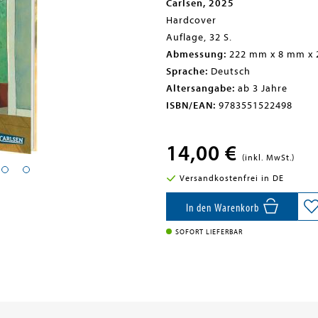
Carlsen, 2025
Hardcover
Auflage, 32 S.
Abmessung:
222 mm x 8 mm x
Sprache:
Deutsch
Altersangabe:
ab 3 Jahre
ISBN/EAN:
9783551522498
14,00 €
(inkl. MwSt.)
Versandkostenfrei in DE
In den Warenkorb
SOFORT LIEFERBAR