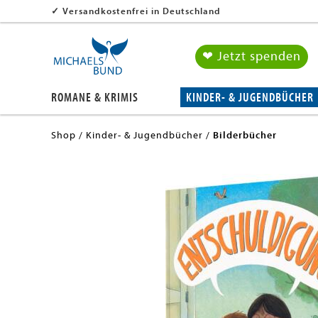
✓
Versandkostenfrei in Deutschland
❤ Jetzt spenden
ROMANE & KRIMIS
KINDER- & JUGENDBÜCHER
Shop
Kinder- & Jugendbücher
Bilderbücher
en submenu
en submenu