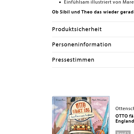
Einfühlsam illustriert von Ma
Ob Sibil und Theo das wieder gera
Produktsicherheit
Personeninformation
Pressestimmen
 Madlen
Ottensc
lchen
OTTO fäh
Englan
Band 5