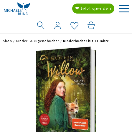
Tog
❤ Jetzt spenden
nav
Shop
Kinder- & Jugendbücher
Kinderbücher bis 11 Jahre
en submenu