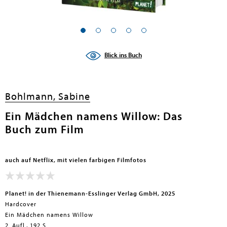
en submenu
en submenu
Blick ins Buch
en submenu
en submenu
Bohlmann, Sabine
en submenu
Ein Mädchen namens Willow: Das
Buch zum Film
en submenu
auch auf Netflix, mit vielen farbigen Filmfotos
Planet! in der Thienemann-Esslinger Verlag GmbH, 2025
Hardcover
Ein Mädchen namens Willow
en submenu
2. Aufl., 192 S.