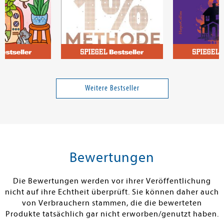
Clear, James
Slaughter, Kar
 - Naughty
Die 1%-Methode - Minimale
Dunkle Sühne
Veränderung, maximale
Weitere Bestseller
Wirkung
Band 17858
Band 1
9,99 €
17,00 €
tenfrei in DE
Versandkostenfrei in DE
Versandkos
rb
Warenkorb
Warenko
Bewertungen
RBAR
SOFORT LIEFERBAR
SOFORT LIEFE
Die Bewertungen werden vor ihrer Veröffentlichung
nicht auf ihre Echtheit überprüft. Sie können daher auch
von Verbrauchern stammen, die die bewerteten
Produkte tatsächlich gar nicht erworben/genutzt haben.