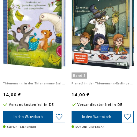
Bohlmann, Sabine
Bohlmann, Sabine
Der kleine Siebenschläfer: Was
Willkommen bei den Grauses 3:
ich werden will
Der normale Schulwahnsinn
Band 3
Thienemann in der Thienemann-Esslinger Verlag GmbH, 2026
Planet! in der Thienemann-Esslinger Verlag GmbH, 2026
14,00 €
14,00 €
Versandkostenfrei in DE
Versandkostenfrei in DE
In den Warenkorb
In den Warenkorb
SOFORT LIEFERBAR
SOFORT LIEFERBAR