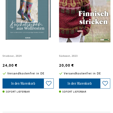
Iivonen, Pirjo
Iivonen, Pirjo; Konttaniemi, Annika; Laitinen, Niina; Makkonen, Katja; Ojanperä, Merja; Pyhänniska, Soile; Tetri, Anna-Karoliina; Vuorisalo, Marjukka; Wikberg, Minttu
Kuschelsocken aus Wollresten
Finnisch stricken
Stiebner, 2024
Südwest, 2023
24,00 €
20,00 €
Versandkostenfrei in DE
Versandkostenfrei in DE
In den Warenkorb
In den Warenkorb
SOFORT LIEFERBAR
SOFORT LIEFERBAR