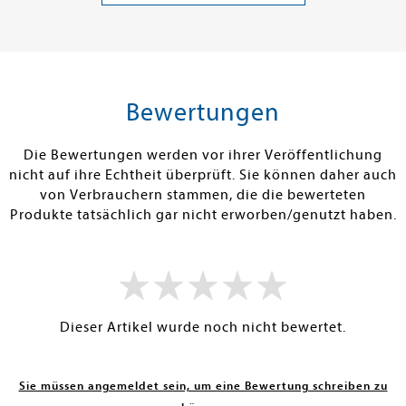
Band 2
18,00 €
15,00 €
tenfrei in DE
Versandkostenfrei in DE
Versandkos
len
Warenkorb
Warenko
Bewertungen
ISTIG AM LAGER
SOFORT LIEFERBAR
SOFORT LIEFE
Die Bewertungen werden vor ihrer Veröffentlichung
nicht auf ihre Echtheit überprüft. Sie können daher auch
von Verbrauchern stammen, die die bewerteten
Produkte tatsächlich gar nicht erworben/genutzt haben.
Dieser Artikel wurde noch nicht bewertet.
Sie müssen angemeldet sein, um eine Bewertung schreiben zu