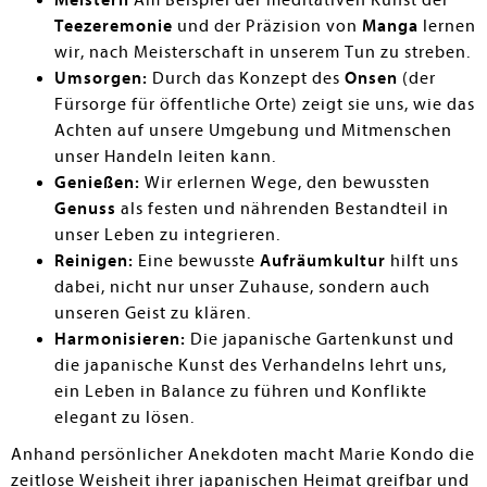
Meistern
Am Beispiel der meditativen Kunst der
Teezeremonie
und der Präzision von
Manga
lernen
wir, nach Meisterschaft in unserem Tun zu streben.
Umsorgen:
Durch das Konzept des
Onsen
(der
Fürsorge für öffentliche Orte) zeigt sie uns, wie das
Achten auf unsere Umgebung und Mitmenschen
unser Handeln leiten kann.
Genießen:
Wir erlernen Wege, den bewussten
Genuss
als festen und nährenden Bestandteil in
unser Leben zu integrieren.
Reinigen:
Eine bewusste
Aufräumkultur
hilft uns
dabei, nicht nur unser Zuhause, sondern auch
unseren Geist zu klären.
Harmonisieren:
Die japanische Gartenkunst und
die japanische Kunst des Verhandelns lehrt uns,
ein Leben in Balance zu führen und Konflikte
elegant zu lösen.
Anhand persönlicher Anekdoten macht Marie Kondo die
zeitlose Weisheit ihrer japanischen Heimat greifbar und