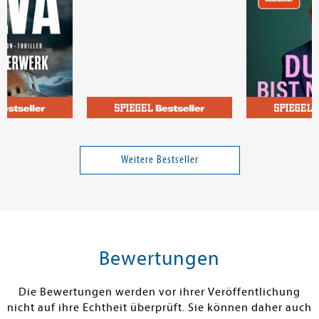
Fleischhauer, 
rk
Cozy Coloring - Naughty
Du bist nicht a
Cats
Weitere Bestseller
17,00 €
9,99 €
tenfrei in DE
Versandkostenfrei in DE
Versandkos
rb
Vorbestellen
Warenko
Bewertungen
RBAR
FEHLT KURZFRISTIG AM LAGER
SOFORT LIEFE
Die Bewertungen werden vor ihrer Veröffentlichung
nicht auf ihre Echtheit überprüft. Sie können daher auch