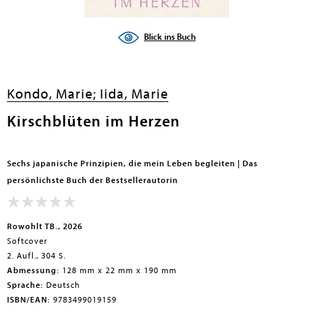
en submenu
Blick ins Buch
Kondo, Marie;
Iida, Marie
Kirschblüten im Herzen
Sechs japanische Prinzipien, die mein Leben begleiten | Das
persönlichste Buch der Bestsellerautorin
Rowohlt TB., 2026
Softcover
2. Aufl., 304 S.
Abmessung:
128 mm x 22 mm x 190 mm
Sprache:
Deutsch
ISBN/EAN:
9783499019159