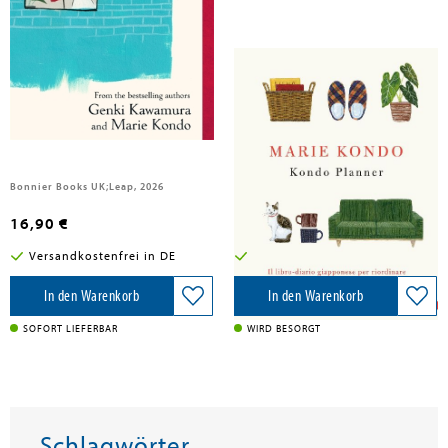
Genki Kawamura, Inc.; Kondo, Marie
Kondo, Marie
Whispering Rooms
Kondo planner. Il libro-diario
giapponese per riordinare la casa
e trasformare la vita
Bonnier Books UK;Leap, 2026
Vallardi A., 2026
16,90 €
26,50 €
Versandkostenfrei in DE
Versandkostenfrei in DE
In den Warenkorb
In den Warenkorb
SOFORT LIEFERBAR
WIRD BESORGT
Schlagwörter