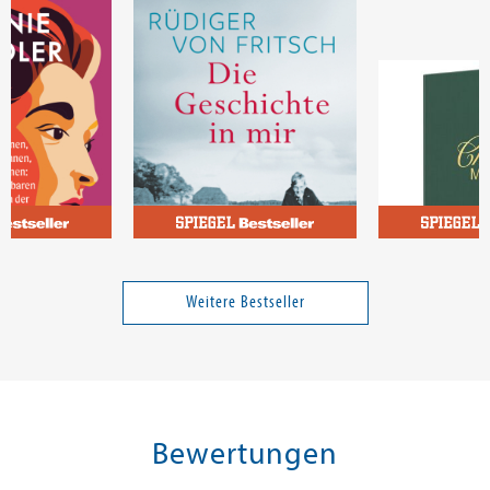
e
Fritsch, Rüdiger von
en
Die Geschichte in mir
Cheers Maus
Weitere Bestseller
16,00 €
26,00 €
tenfrei in DE
Versandkostenfrei in DE
Versandkos
rb
Warenkorb
Warenko
Bewertungen
RBAR
SOFORT LIEFERBAR
SOFORT LIEFE