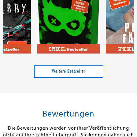
Allen, Navessa
Zischke, Vera
lst bereuen
Game on
Pina fällt aus
Weitere Bestseller
Band 3
12,00 €
17,00 €
tenfrei in DE
Versandkostenfrei in DE
Versandkos
rb
Warenkorb
Warenko
Bewertungen
RBAR
SOFORT LIEFERBAR
SOFORT LIEFE
Die Bewertungen werden vor ihrer Veröffentlichung
nicht auf ihre Echtheit überprüft. Sie können daher auch