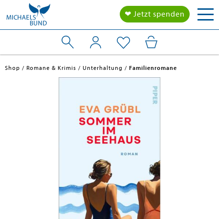
Tog
❤ Jetzt spenden
nav
Shop
Romane & Krimis
Unterhaltung
Familienromane