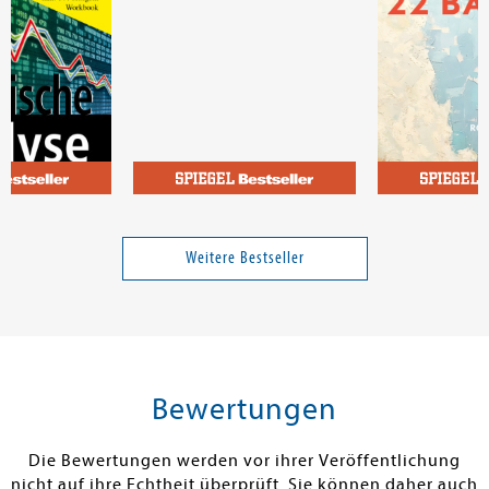
J.
Ukri & Semlaki
Wahl, Carolin
alyse der
Achtung, Schrumpfgefahr
22 Bahnen
Weitere Bestseller
49,90 €
17,99 €
tenfrei in DE
Versandkostenfrei in DE
Versandkos
rb
Vorbestellen
Warenko
Bewertungen
RBAR
FEHLT KURZFRISTIG AM LAGER
SOFORT LIEFE
Die Bewertungen werden vor ihrer Veröffentlichung
nicht auf ihre Echtheit überprüft. Sie können daher auch