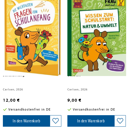
Noa, Sandra
Noa, Sandra
Frag doch mal ... die Maus: Die
Frag doch mal ... die Maus:
wichtigsten Fragen zum
Wissen zum Schulstart: Natur und
Schulanfang
Umwelt
Carlsen, 2026
Carlsen, 2026
12,00 €
9,00 €
Versandkostenfrei in DE
Versandkostenfrei in DE
In den Warenkorb
In den Warenkorb