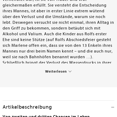
gleichermaßen erfüllt. Sie versteht die Entscheidung
ihres Mannes, ist aber in erster Linie extrem wütend
über den Verlust und die Umstände, warum sie noch
lebt. Deswegen versucht sie nicht einmal, ihren Alltag in
den Griff zu bekommen, sondern betäubt sich mit
Alkohol und Valium. Auch die Kinder aus Rolfs erster
Ehe sind keine Stütze (auf Rolfs Abschiedsfeier gesteht
sich Marlene offen ein, dass sie von den 13 Enkeln ihres
Mannes nur drei beim Namen kennt – und die auch nur,
weil sie nach Bahnhöfen benannt wurden …).
Schließlich bringt der Verlust des Wasserdrucks in ihrer
Dusche eine drastische Veränderung in Marlenes Leben
Weiterlesen
– auch wenn sie diese vorerst nicht wahrnimmt. Der von
ihr herbeigerufene Klempner entpuppt sich als ihr
ehemaliger Grundschüler Jack, der nach einer
schwierigen Zeit keinen Schlafplatz hat und von ihr das
Gästezimmer angeboten bekommt – eine
Handlungsweise, die sie selbst überrascht. Gemeinsam
Artikelbeschreibung
mit Jack und ihrer Ärztin Ida beschließt Marlene, einen
Roadtrip zu unternehmen. Ihr Ziel ist Wien, der
Von zweiten und dritten Chancen im Leben