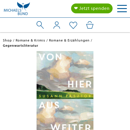
Tog
❤ Jetzt spenden
nav
Shop
Romane & Krimis
Romane & Erzählungen
Gegenwartsliteratur