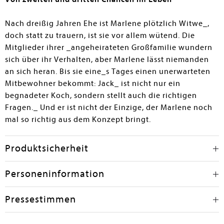
Lebensmittelpunkt ihrer früheren Freundin Wally. Auf
dieser Reise muss Marlene sich nicht nur ihrer
Nach dreißig Jahren Ehe ist Marlene plötzlich Witwe_,
Vergangenheit stellen, sie bekommt auch die Chance,
doch statt zu trauern, ist sie vor allem wütend. Die
ihren Sterbewunsch zu überdenken und neue
Mitglieder ihrer _angeheirateten Großfamilie wundern
Perspektiven für ihr Leben zu finden. Es ist grandios,
sich über ihr Verhalten, aber Marlene lässt niemanden
wie die Autorin es schafft, ernste Themen durch
an sich heran. Bis sie eine_s Tages einen unerwarteten
Marlenes gezeigter, aber nur teilweise gefühlter,
Distanz zu den Dingen mit Leichtigkeit zu erzählen,
Mitbewohner bekommt: Jack_ ist nicht nur ein
ohne sie zu verharmlosen. – Gerne für alle Bestände
begnadeter Koch, sondern stellt auch die richtigen
empfohlen.
Fragen._ Und er ist nicht der Einzige, der Marlene noch
mal so richtig aus dem Konzept bringt.
Jutta Weber
Produktsicherheit
Personeninformation
Pressestimmen