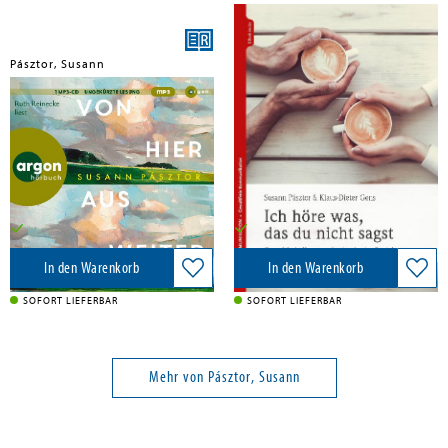
Pásztor, Susann
Gens, Klaus-Dieter; Pásztor, Susann
Von hier aus weiter
Ich höre was, das du nicht sagst
Argon Verlag GmbH, 2025
Junfermann Verlag, 2024
20,00 €
22,00 €
Versandkostenfrei in DE
Versandkostenfrei in DE
In den Warenkorb
In den Warenkorb
SOFORT LIEFERBAR
SOFORT LIEFERBAR
Mehr von Pásztor, Susann