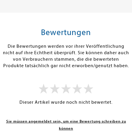
27,90 €
20,00 €
tenfrei in DE
Versandkostenfrei in DE
Versandkos
rb
Warenkorb
Warenko
Bewertungen
RBAR
SOFORT LIEFERBAR
SOFORT LIEFE
Die Bewertungen werden vor ihrer Veröffentlichung
nicht auf ihre Echtheit überprüft. Sie können daher auch
von Verbrauchern stammen, die die bewerteten
Produkte tatsächlich gar nicht erworben/genutzt haben.
Dieser Artikel wurde noch nicht bewertet.
Sie müssen angemeldet sein, um eine Bewertung schreiben zu
können