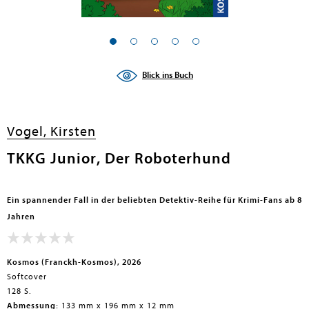
en submenu
en submenu
Blick ins Buch
en submenu
en submenu
Vogel, Kirsten
en submenu
TKKG Junior, Der Roboterhund
en submenu
Ein spannender Fall in der beliebten Detektiv-Reihe für Krimi-Fans ab 8
Jahren
Kosmos (Franckh-Kosmos), 2026
Softcover
128 S.
en submenu
Abmessung:
133 mm x 196 mm x 12 mm