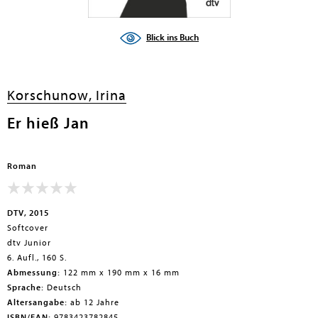
Blick ins Buch
en submenu
en submenu
Korschunow, Irina
en submenu
Er hieß Jan
en submenu
en submenu
Roman
en submenu
DTV, 2015
Softcover
dtv Junior
6. Aufl., 160 S.
Abmessung:
122 mm x 190 mm x 16 mm
Sprache:
Deutsch
Altersangabe:
ab 12 Jahre
en submenu
ISBN/EAN:
9783423782845