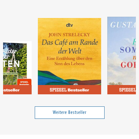
Strelecky, John P.
Seibt, Gustav
bunter Garten
Das Cafe am Rande der Welt
Ein Sommer m
urnah gärtnern
Weitere Bestseller
Band 1
22,00 €
9,95 €