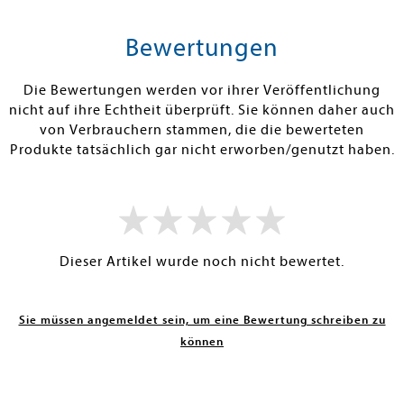
tenfrei in DE
Versandkostenfrei in DE
Versandkos
rb
Warenkorb
Warenko
Bewertungen
RBAR
SOFORT LIEFERBAR
SOFORT LIEFE
Die Bewertungen werden vor ihrer Veröffentlichung
nicht auf ihre Echtheit überprüft. Sie können daher auch
von Verbrauchern stammen, die die bewerteten
Produkte tatsächlich gar nicht erworben/genutzt haben.
Dieser Artikel wurde noch nicht bewertet.
Sie müssen angemeldet sein, um eine Bewertung schreiben zu
können