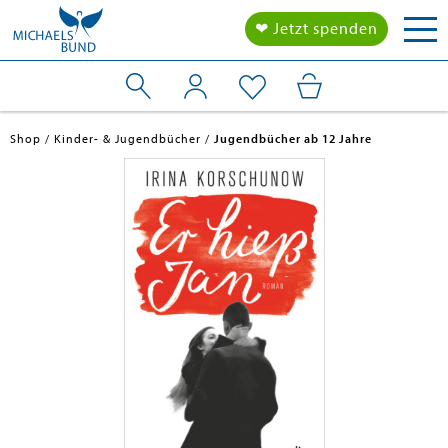
Tog
❤ Jetzt spenden
nav
Shop
Kinder- & Jugendbücher
Jugendbücher ab 12 Jahre
en submenu