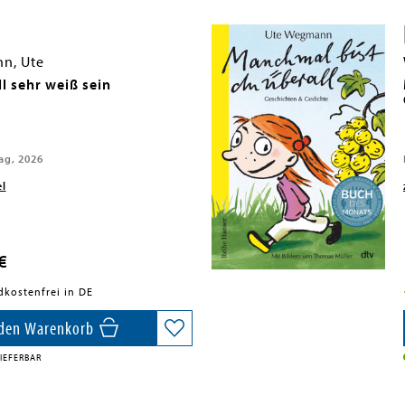
n, Ute
ll sehr weiß sein
ag, 2026
el
€
dkostenfrei in DE
 den Warenkorb
IEFERBAR