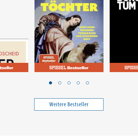
Wittwer, Tara-Louise
Poschardt, U
NEMESIS' TÖCHTER
Bückbürg
Weitere Bestseller
16,00 €
18,00 €
ei in DE
Versandkostenfrei in DE
Versandko
Warenkorb
Warenk