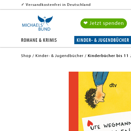
✓
Versandkostenfrei in Deutschland
❤ Jetzt spenden
ROMANE & KRIMIS
KINDER- & JUGENDBÜCHER
Shop
Kinder- & Jugendbücher
Kinderbücher bis 11 
en submenu
en submenu