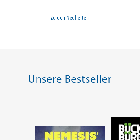
le?
große Fußball-
Conni und
Rätselbuch
Abenteuer
Klaus
Zu den Neuheiten
14,00 €
10,00 €
ei in DE
Versandkostenfrei in DE
Versandko
Warenkorb
Warenk
SOFORT LIEFERBAR
SOFORT LIE
Unsere Bestseller