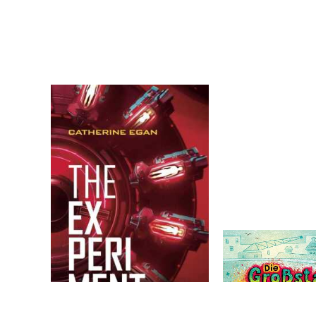
Egan, Catherine
Lezzi, Eva
The Experiment - Die
Die Großstadtd