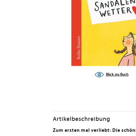
en submenu
en submenu
en submenu
en submenu
en submenu
Blick ins Buch
en submenu
Artikelbeschreibung
Zum ersten mal verliebt: Die schön