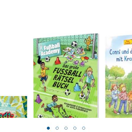
Margil, Irene
Schneider, L
etektive -
Fußball Academy: Das
Conni-Bil