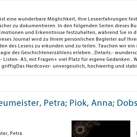
ist eine wunderbare Möglichkeit, Ihre Leseerfahrungen fes
ücher zu dokumentieren. In den folgenden Seiten dieses Bu
Emotionen und Erkenntnisse festzuhalten, während Sie in d
eses Journal wird zu Ihrem persönlichen Begleiter auf Ihrer
den des Lesens zu erkunden und zu teilen. Tauchen wir ein 
gie des Geschichtenerzählens erleben...Details:- wundersch
t- Listen- A5, mit Fragen+ viel Platz für eigene Gedanken.
r griffigDas Hardcover- unvergesslich, hochwertig und stabi
umeister, Petra; Piok, Anna; Dobs
ter, Petra