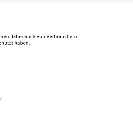
FERBAR
SOFORT LIEFERBAR
SOFO
können daher auch von Verbrauchern
enutzt haben.
n