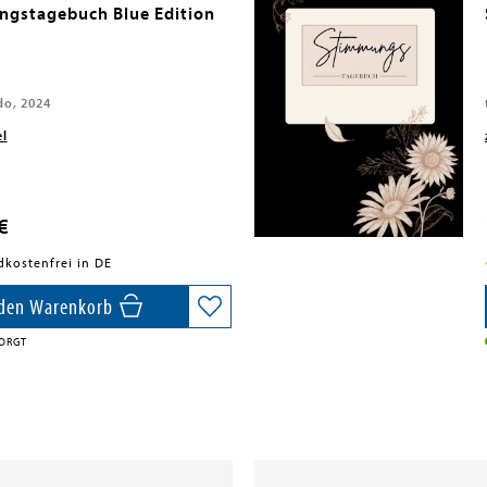
gstagebuch Blue Edition
o, 2024
el
€
dkostenfrei in DE
 den Warenkorb
ORGT