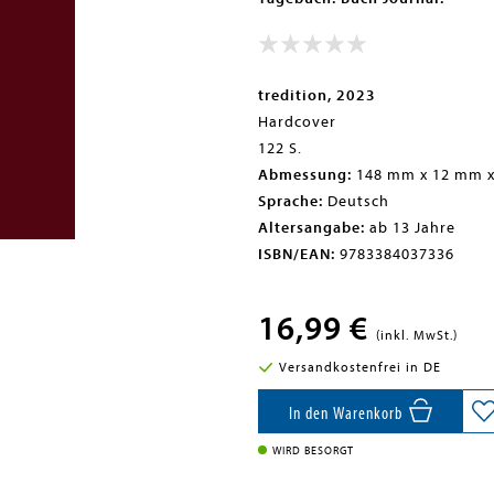
tredition, 2023
Hardcover
122 S.
Abmessung:
148 mm x 12 mm 
Sprache:
Deutsch
Altersangabe:
ab 13 Jahre
ISBN/EAN:
9783384037336
16,99 €
(inkl. MwSt.)
Versandkostenfrei in DE
In den Warenkorb
WIRD BESORGT