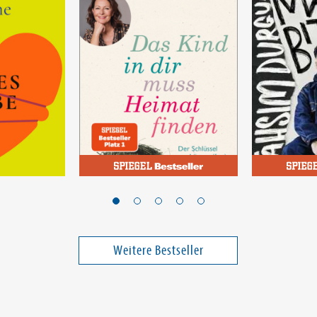
Stahl, Stefanie
Durgun, Tah
Das Kind in dir muss
»Mama, bi
Heimat finden
Deutsch«
Weitere Bestseller
23,00 €
19,00 €
ei in DE
Versandkostenfrei in DE
Versandko
Warenkorb
Warenk