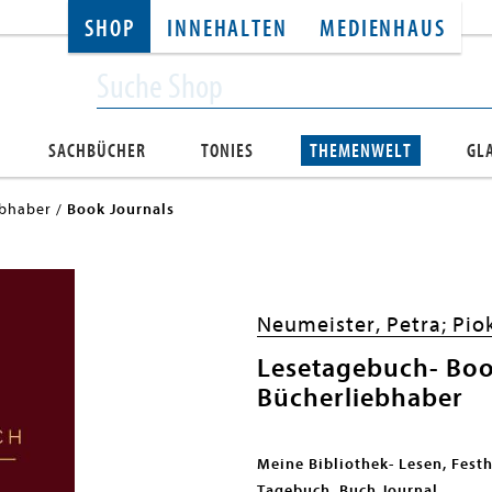
SHOP
INNEHALTEN
MEDIENHAUS
SACHBÜCHER
TONIES
THEMENWELT
GL
ebhaber
Book Journals
Neumeister, Petra;
Pio
Lesetagebuch- Boo
Bücherliebhaber
Meine Bibliothek- Lesen, Fest
Tagebuch. Buch Journal.