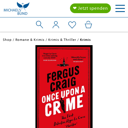
Tog
❤ Jetzt spenden
nav
Shop
Romane & Krimis
Krimis & Thriller
Krimis