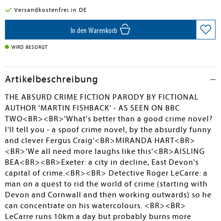
Versandkostenfrei in DE
In den Warenkorb
WIRD BESORGT
Artikelbeschreibung
THE ABSURD CRIME FICTION PARODY BY FICTIONAL
AUTHOR 'MARTIN FISHBACK' - AS SEEN ON BBC
TWO<BR><BR>'What's better than a good crime novel?
I'll tell you - a spoof crime novel, by the absurdly funny
and clever Fergus Craig'<BR>MIRANDA HART<BR>
<BR>'We all need more laughs like this'<BR>AISLING
BEA<BR><BR>Exeter: a city in decline, East Devon's
capital of crime.<BR><BR> Detective Roger LeCarre: a
man on a quest to rid the world of crime (starting with
Devon and Cornwall and then working outwards) so he
can concentrate on his watercolours. <BR><BR>
LeCarre runs 10km a day but probably burns more