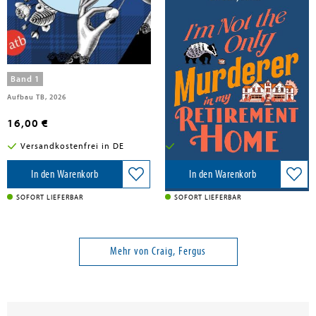
Craig, Fergus
Craig, Fergus
Betreutes Morden
I'm Not the Only Murderer in My
Retirement Home
Band 1
Aufbau TB, 2026
Little, Brown Book Group, 2026
16,00 €
24,00 €
Versandkostenfrei in DE
Versandkostenfrei in DE
In den Warenkorb
In den Warenkorb
SOFORT LIEFERBAR
SOFORT LIEFERBAR
Mehr von Craig, Fergus