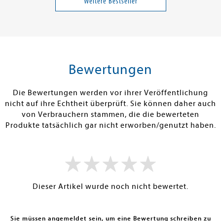
Weitere Bestseller
Band 14
18,00 €
23,00 €
tenfrei in DE
Versandkostenfrei in DE
Versandkos
rb
Warenkorb
Warenko
Bewertungen
RBAR
SOFORT LIEFERBAR
SOFORT LIEFE
Die Bewertungen werden vor ihrer Veröffentlichung
nicht auf ihre Echtheit überprüft. Sie können daher auch
von Verbrauchern stammen, die die bewerteten
Produkte tatsächlich gar nicht erworben/genutzt haben.
Dieser Artikel wurde noch nicht bewertet.
Sie müssen angemeldet sein, um eine Bewertung schreiben zu