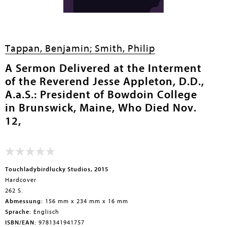
en submenu
Tappan, Benjamin;
Smith, Philip
A Sermon Delivered at the Interment
of the Reverend Jesse Appleton, D.D.,
A.a.S.: President of Bowdoin College
in Brunswick, Maine, Who Died Nov.
12,
Touchladybirdlucky Studios, 2015
Hardcover
262 S.
Abmessung:
156 mm x 234 mm x 16 mm
Sprache:
Englisch
ISBN/EAN:
9781341941757