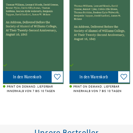
Tappan, Benjamin; Greene, David; Tyler, Bennet; Williams, Thomas; Walworth, Reuben Hyde; Stowe, Calvin Ellis; Robbins, Thomas; Woods, Leonard; Mclane, James W.; Sanford, David
Tappan, Benjamin; Greene, David; Tyler, Bennet; Williams, Thomas; Walworth, Reuben Hyde; Stowe, Calvin Ellis; Robbins, Thomas; Woods, Leonard; Mclane, James W.; Sanford, David
An Address, Delivered Before the
An Address, Delivered Before the
Society of Alumni of Williams
Society of Alumni of Williams
College, At Their Twenty-Second
College, At Their Twenty-Second
Anniversary, August 16, 1843
Anniversary, August 16, 1843
Antigonos Verlag, 2025
Antigonos Verlag, 2025
34,90 €
14,90 €
Versandkostenfrei in DE
Versandkostenfrei in DE
In den Warenkorb
In den Warenkorb
PRINT ON DEMAND. LIEFERBAR
PRINT ON DEMAND. LIEFERBAR
INNERHALB VON 7 BIS 10 TAGEN
INNERHALB VON 7 BIS 10 TAGEN
Unsere Bestseller