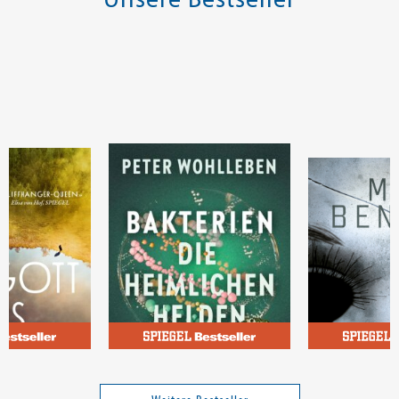
Wohlleben, Peter
Bentow, Max
Waldes
Bakterien - die heimlichen
Puppenherz
Helden