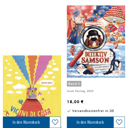
Gorelik, Katerina
Gorelik, Katerina
Vicini di casa
Detektiv Samson - Auf den Inseln
(Der Hundedetektiv ermittelt 2)
Band 2
La Margherita, 2026
Insel Verlag, 2025
27,50 €
18,00 €
Versandkostenfrei in DE
Versandkostenfrei in DE
In den Warenkorb
In den Warenkorb