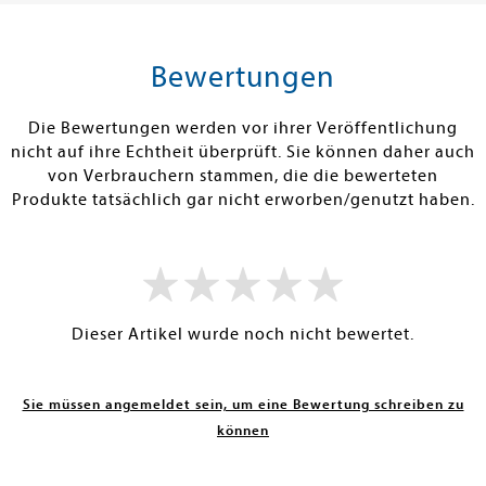
tenfrei in DE
Versandkostenfrei in DE
Versandkos
rb
Warenkorb
Warenko
Bewertungen
RBAR
SOFORT LIEFERBAR
SOFORT LIEFE
Die Bewertungen werden vor ihrer Veröffentlichung
nicht auf ihre Echtheit überprüft. Sie können daher auch
von Verbrauchern stammen, die die bewerteten
Produkte tatsächlich gar nicht erworben/genutzt haben.
Dieser Artikel wurde noch nicht bewertet.
Sie müssen angemeldet sein, um eine Bewertung schreiben zu
können