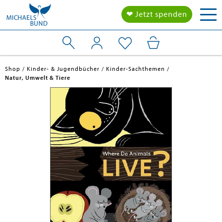
Tog
❤ Jetzt spenden
nav
Shop
Kinder- & Jugendbücher
Kinder-Sachthemen
Natur, Umwelt & Tiere