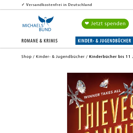
✓
Versandkostenfrei in Deutschland
❤ Jetzt spenden
ROMANE & KRIMIS
KINDER- & JUGENDBÜCHER
Shop
Kinder- & Jugendbücher
Kinderbücher bis 11 
en submenu
en submenu