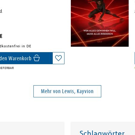
el
€
dkostenfrei in DE
 den Warenkorb
IEFERBAR
Mehr von Lewis, Kayvion
Schlagwörter