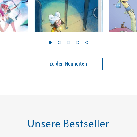
Hoch, Nora
Orths, Mark
 1: Tanz
Pia Puck
Floh im O
Zu den Neuheiten
14,00 €
14,00 €
ei in DE
Versandkostenfrei in DE
Versandko
Warenkorb
Warenk
SOFORT LIEFERBAR
SOFORT LIE
Unsere Bestseller