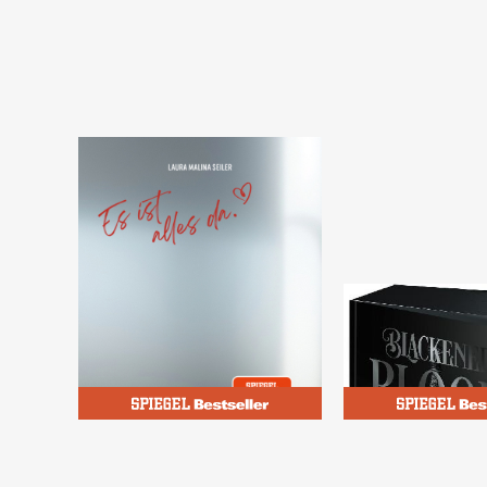
Seiler, Laura Malina
Davon, Isla
Es ist alles da - SPIEGEL-
Blackened Blo
Bestseller
(Blackened Bla