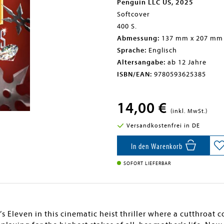
Penguin LLC US, 2025
Softcover
400 S.
Abmessung:
137 mm x 207 mm
Sprache:
Englisch
Altersangabe:
ab 12 Jahre
ISBN/EAN:
9780593625385
14,00 €
(inkl. MwSt.)
Versandkostenfrei in DE
In den Warenkorb
SOFORT LIEFERBAR
 Eleven in this cinematic heist thriller where a cutthroat 