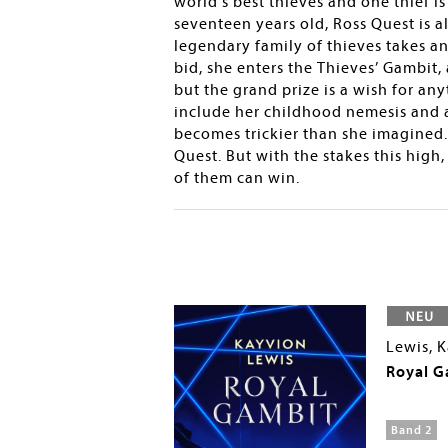
world’s best thieves and one thief i
seventeen years old, Ross Quest is a
legendary family of thieves takes a
bid, she enters the Thieves’ Gambit, 
but the grand prize is a wish for a
include her childhood nemesis and 
becomes trickier than she imagined.<
Quest. But with the stakes this high,
of them can win.
Lewis, 
t
Royal G
Band 2