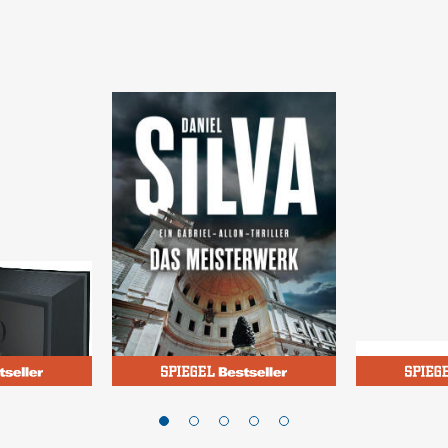
Silva, Daniel
od
Das Meisterwerk
Die Ernäh
de 3)
Unsere 1