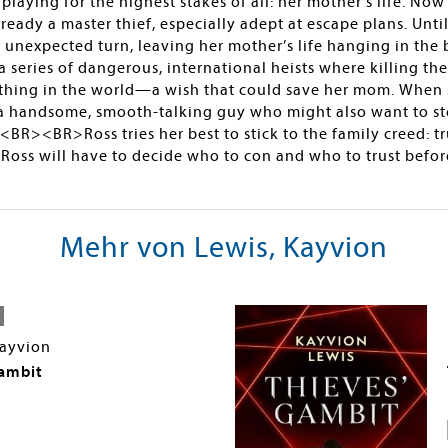
s playing for the highest stakes of all: her mother's life.
lready a master thief, especially adept at escape plans. Unti
n unexpected turn, leaving her mother’s life hanging in t
a series of dangerous, international heists where killing the 
nything in the world—a wish that could save her mom. When 
a handsome, smooth-talking guy who might also want to ste
BR><BR>Ross tries her best to stick to the family creed: t
 Ross will have to decide who to con and who to trust before
Mehr von Lewis, Kayvion
Kayvion
ambit