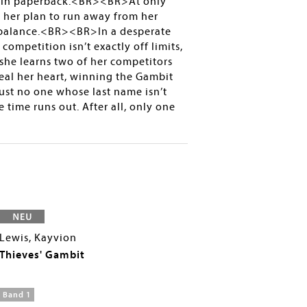
 Now in paperback.<BR><BR>At only
l her plan to run away from her
he balance.<BR><BR>In a desperate
competition isn’t exactly off limits,
she learns two of her competitors
al her heart, winning the Gambit
rust no one whose last name isn’t
 time runs out. After all, only one
Lewis, Kayvion
Thieves' Gambit
Band 1