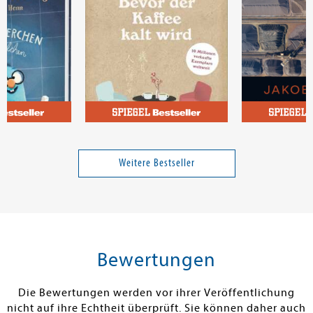
Kling, Marc-Uwe; Henn, Astrid
Kawaguchi, Toshikazu
Kullik, Jakob
chen und
Bevor der Kaffee kalt wird
Seltene Erden
hen
Weitere Bestseller
Band 1
12,00 €
12,00 €
tenfrei in DE
Versandkostenfrei in DE
Versandkos
rb
Warenkorb
Warenko
Bewertungen
RBAR
SOFORT LIEFERBAR
SOFORT LIEFE
Die Bewertungen werden vor ihrer Veröffentlichung
nicht auf ihre Echtheit überprüft. Sie können daher auch