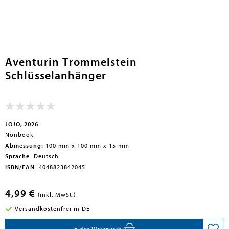
en submenu
Aventurin Trommelstein
Schlüsselanhänger
JOJO, 2026
Nonbook
Abmessung:
100 mm x 100 mm x 15 mm
Sprache:
Deutsch
ISBN/EAN:
4048823842045
4,99 €
(inkl. MwSt.)
Versandkostenfrei in DE