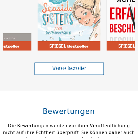
ias
Andersen, Mia
Achleitner, Pa
Seaside Sisters 1: Lenes
Erfahrung bes
Inselsommerglück
Weitere Bestseller
Band 1
16,00 €
16,00 €
tenfrei in DE
Versandkostenfrei in DE
Versandkos
rb
Warenkorb
Warenko
Bewertungen
RBAR
SOFORT LIEFERBAR
SOFORT LIEFE
Die Bewertungen werden vor ihrer Veröffentlichung
nicht auf ihre Echtheit überprüft. Sie können daher auch