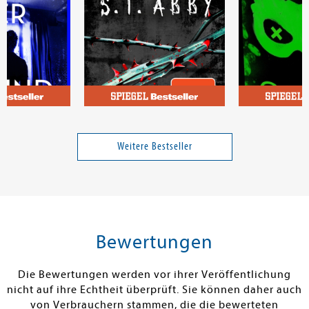
ida
Abby, S.T.
Allen, Navessa
t er dein
Blood - Du sollst bereuen
Game on
oder dein
Weitere Bestseller
Band 2
Band 3
17,00 €
12,00 €
tenfrei in DE
Versandkostenfrei in DE
Versandkos
rb
Warenkorb
Warenko
Bewertungen
RBAR
SOFORT LIEFERBAR
SOFORT LIEFE
Die Bewertungen werden vor ihrer Veröffentlichung
nicht auf ihre Echtheit überprüft. Sie können daher auch
von Verbrauchern stammen, die die bewerteten