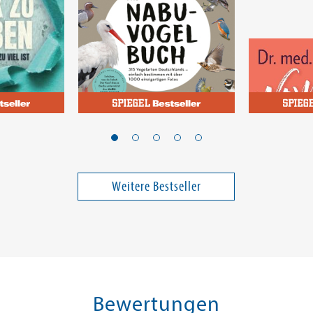
Mullen, Peter; Karwinkel, Fabian
de Liz, Sheil
k zu
Das NABU-Vogelbuch
Woman on
lles zu
Band 00317
Weitere Bestseller
18,00 €
26,00 €
ei in DE
Versandkostenfrei in DE
Versandko
Warenkorb
Warenk
SOFORT LIEFERBAR
SOFORT LIE
Bewertungen