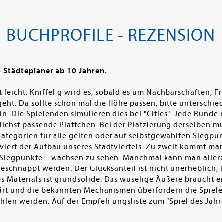
BUCHPROFILE - REZENSION
4 Städteplaner ab 10 Jahren.
t leicht. Kniffelig wird es, sobald es um Nachbarschaften, 
ht. Da sollte schon mal die Höhe passen, bitte unterschie
n. Die Spielenden simulieren dies bei "Cities". Jede Runde
lichst passende Plättchen. Bei der Platzierung derselben
ategorien für alle gelten oder auf selbstgewählten Siegpun
 viert der Aufbau unseres Stadtviertels. Zu zweit kommt man
ie Siegpunkte – wachsen zu sehen. Manchmal kann man aller
eschnappt werden. Der Glücksanteil ist nicht unerheblich, 
s Materials ist grundsolide. Das wuselige Äußere braucht e
lärt und die bekannten Mechanismen überfordern die Spiele
hlen werden. Auf der Empfehlungsliste zum "Spiel des Jahr