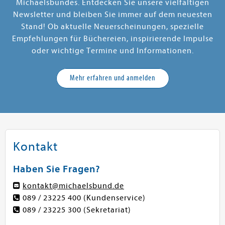
Michaelsbundes. Entdecken Sie unsere vielfältigen
Newsletter und bleiben Sie immer auf dem neuesten
Stand! Ob aktuelle Neuerscheinungen, spezielle
Empfehlungen für Büchereien, inspirierende Impulse
oder wichtige Termine und Informationen.
Mehr erfahren und anmelden
Christina Schnödt
Diözesanstelle Regensburg
Obermünsterplatz 7, 93047 Regensburg
+49 (0941) 597 2519
michaelsbund@bistum-
regensburg.de
www.michaelsbund-regensburg.de
Kontakt
Haben Sie Fragen?
kontakt@michaelsbund.de
089 / 23225 400
(Kundenservice)
089 / 23225 300
(Sekretariat)