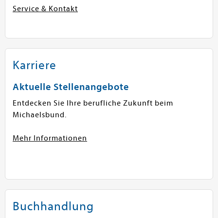
Service & Kontakt
Elias Huisl
Diözesanstelle Würzburg
Medienhaus Diözese Würzburg, Katholische
Karriere
Büchereifachstelle Kardinal-Döpfner-Platz 5, 97070
Würzburg
Aktuelle Stellenangebote
+49 (0931) 386 11 651
buechereifachstelle@bistum-
wuerzburg.de
www.kba.bistum-wuerzburg.de
Entdecken Sie Ihre berufliche Zukunft beim
Michaelsbund.
Mehr Informationen
Buchhandlung
Hannah Schiele