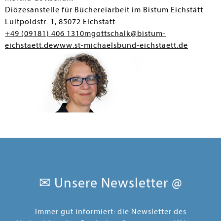
Diözesanstelle für Büchereiarbeit im Bistum Eichstätt
Luitpoldstr. 1, 85072 Eichstätt
+49 (09181) 406 1310
mgottschalk@bistum-
eichstaett.de
www.st-michaelsbund-eichstaett.de
Hildegard Franz
Diözesanstelle Passau
✉ Unsere Newsletter @
Höllgasse 25, 94032 Passau
+49 (0851) 393 1450
michaelsbund@bistum-
passau.de
michaelsbund.bistum-passau.de
Immer gut informiert: die Newsletter des