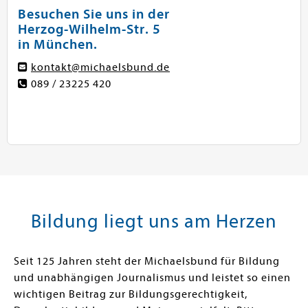
Teamleiterin Buchhandlung und stationärer Handel
Besuchen Sie uns in der
+49 (089) 23 225 420
h.schiele@michaelsbund.de
Herzog-Wilhelm-Str. 5
in München.
kontakt@michaelsbund.de
089 / 23225 420
Ina Winkler
Buchhändlerin
+49 (089) 23 225 420
buchhandlung@michaelsbund.de
Bildung liegt uns am Herzen
Seit 125 Jahren steht der Michaelsbund für Bildung
und unabhängigen Journalismus und leistet so einen
wichtigen Beitrag zur Bildungsgerechtigkeit,