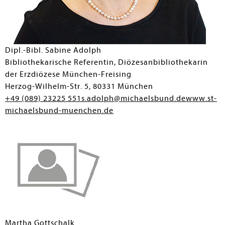
Dipl.-Bibl. Sabine Adolph
Bibliothekarische Referentin, Diözesanbibliothekarin
der Erzdiözese München-Freising
Herzog-Wilhelm-Str. 5, 80331 München
+49 (089) 23225 551
s.adolph@michaelsbund.de
www.st-
michaelsbund-muenchen.de
Martha Gottschalk