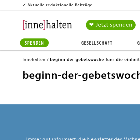
✓
Aktuelle redaktionelle Beiträge
❤ Jetzt spenden
SPENDEN
GESELLSCHAFT
G
Innehalten
beginn-der-gebetswoche-fuer-die-einheit
beginn-der-gebetswoche
Immer gut informiert: die Newsletter des Micha