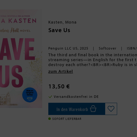
Kasten, Mona
Save Us
Penguin LLC US, 2025
Softcover
ISBN
The third and final book in the internati
streaming series—in English for the first
destroy each other?<BR><BR>Ruby is in s
Oxford and all her dreams that finally seem
zum Artikel
points to James as the one responsible, e
Ruby thought that she had met the real
makes her laugh and makes her heart beat
13,50 €
an explosive fight between the two, they d
graduate, as James tries to clear her nam
Versandkostenfrei in DE
challenge his father and his expectations 
to break under the obligations to his fam
they live in are perhaps too different after
In den Warenkorb
other.
SOFORT LIEFERBAR