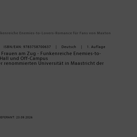
 Funkenreiche Enemies-to-Lovers-Romance für Fans von Maxton
ISBN/EAN: 9783758700637
Deutsch
1. Auflage
 Frauen am Zug - Funkenreiche Enemies-to-
Hall und Off-Campus
ner renommierten Universität in Maastricht der
ichkeiten sein. Doch statt mit ihrem Freund Jannis
ie nach einer schmerzhaften Trennung die
g im Student Palace Hotel irgendwie allein
Bedürfnis, mit meinem heißen Enemie in die Sauna
ster nicht genug, kollidiert sie bei ihrer Ankunft
onia Wesseling
ist reich, arrogant und ein Erbe der mächtigsten
ihr Teilnehmer des gleichen Start-up Wettbewerbs
r verbringen, desto besser lernen sie auch die
 Merle muss sich irgendwann eingestehen, dass
, wenn es um Damian und ihre Zukunft geht.
EFERANT: 23.09.2026