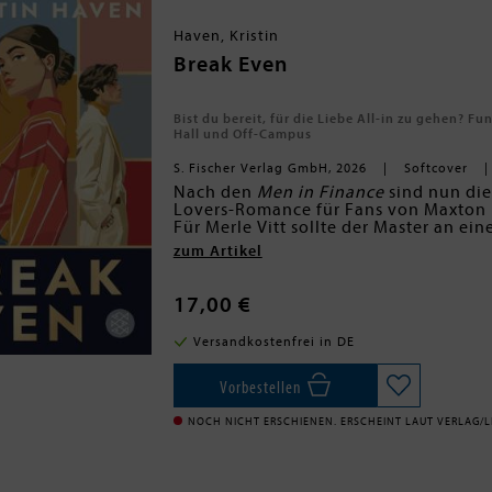
Haven, Kristin
Break Even
Bist du bereit, für die Liebe All-in zu gehen?
Hall und Off-Campus
S. Fischer Verlag GmbH, 2026
Softcover
Nach den
Men in Finance
sind nun die
Lovers-Romance für Fans von Maxton 
Für Merle Vitt sollte der Master an ei
erste Schritt in eine Welt voller Mögl
zum Artikel
in ein neues Leben zu starten, muss s
horrende Summe für ihre Unterbringun
»Ich hatte noch nie so dringend das 
stemmen. Als wäre das finanzielle Desa
zu
müssen
wie nach
Break Even
« Ant
17,00 €
buchstäblich mit Damian de Ruyter. Er 
Tropes:
Brauerei der Stadt - und leider auch 
broken hero
Versandkostenfrei in DE
wie Merle. Je mehr Zeit sie miteinande
forced proximity
guten Seiten voneinander kennen und
strong fmc
sie längst bereit ist, All-in zu gehen
Vorbestellen
NOCH NICHT ERSCHIENEN. ERSCHEINT LAUT VERLAG/LI