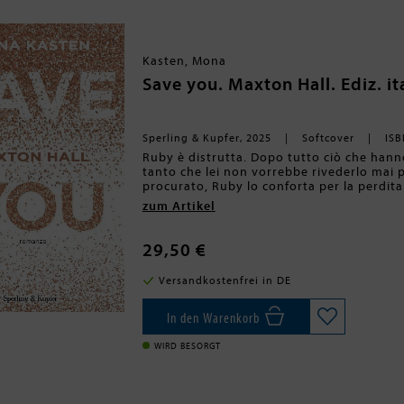
Kasten, Mona
Save you. Maxton Hall. Ediz. it
Sperling & Kupfer, 2025
Softcover
ISB
Ruby è distrutta. Dopo tutto ciò che hanno
tanto che lei non vorrebbe rivederlo mai pi
procurato, Ruby lo conforta per la perdita
disposta a perdonarlo e a concedergli una 
zum Artikel
padre, il quale pretende che lui si prepari 
famiglia, prima del tempo. Il futuro buio 
sua condanna è resa definitiva dalla letter
29,50 €
lettera rappresenta il coronamento degli 
guastata dalla mancanza di James. Se da u
Versandkostenfrei in DE
tornare a essere invisibile ai compagni di 
Soprattutto perché lui sta facendo l'impos
contendono il cuore di Ruby, James sfodera
In den Warenkorb
riottenere la fiducia della ragazza. Ma se 
Mr Beaufort?
WIRD BESORGT