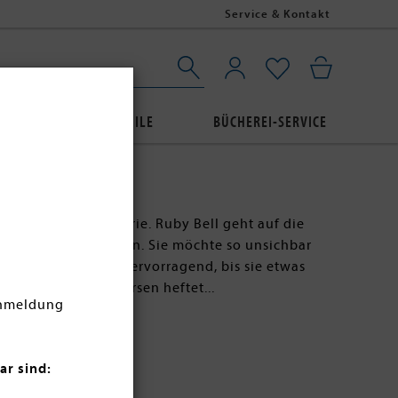
Service & Kontakt
AUBE
BUCHPROFILE
BÜCHEREI-SERVICE
rlage zur prime-Serie. Ruby Bell geht auf die
ndiums besuchen kann. Sie möchte so unsichbar
 Ziel verfolgt sie hervorragend, bis sie etwas
ch James an ihre Fersen heftet...
Anmeldung
ar sind: