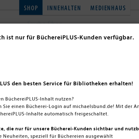
SHOP
INNEHALTEN
MEDIENHAUS
ch ist nur für BüchereiPLUS-Kunden verfügbar.
SACHBÜCHER
TONIES
THEMENWELT
GL
Maxton Hall Reihe
en Sie die Maxton Hall Reihe von
Mona Kasten
. Die Romanvo
LUS den besten Service für Bibliotheken erhalten!
ll, ein renomiertes College, welches sie dank eines Stipe
ch bleiben und sich ihren Traum von Oxford erfüllen. Dieses
en BüchereiPLUS-Inhalt nutzen?
det, das den Ruf der Beaufort Familie zerstören kann und si
n Sie einen Bücherei-Login auf michaelsbund.de! Mit der 
hereiPLUS-Inhalte automatisch freigeschaltet.
te, die nur für unsere Bücherei-Kunden sichtbar und nutzb
 Neuheiten, speziell für Büchereien ausgewählt