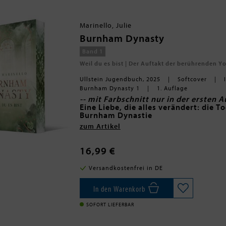
Marinello, Julie
Burnham Dynasty
Band 1
Weil du es bist | Der Auftakt der berührenden Y
Ullstein Jugendbuch, 2025
Softcover
Burnham Dynasty 1
1. Auflage
-- mit Farbschnitt nur in der ersten A
Eine Liebe, die alles verändert: die T
Burnham Dynastie
Cathy hat sich nie für das Leben der S
zum Artikel
unerwartet zu ihrem Vater ziehen mus
arbeitet, wird sie in die dunklen Mach
verwickelt. Besonders Josh, der 18-jähr
Intrigen, Liebe und dunkle Geheimnis
16,99 €
nicht ausstehen kann - bis ein Mord di
Burnham-Dynasty-Reihe
der Ermittlungen gerät. Plötzlich ist
Versandkostenfrei in DE
Licht zu bringen. Doch je tiefer sie in
stärker fühlt sie sich von ihm angezog
In den Warenkorb
SOFORT LIEFERBAR