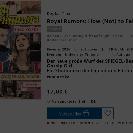
Köpke, Tina
Royal Rumors: How (Not) to Fal
Band 1
Roman | Fake Dating trifft auf High Society | Fü
Bestsellerautorin
Reverie, 2026
Softcover
ISBN/EAN: 97
Everleigh University-Trilogie 1
1. Auflage
Der neue große Wurf der SPIEGEL-Best
Gossip Girl
Ein Studium an der legendären Eliteun
ihrer Mutter und sich selbst einen ge
zum Artikel
Natalie kurzerhand das, was jede pra
Fake-Girlfriend-Service. Sie spielt di
Humor, High Society und herrliches 
Begleitung brauchen - mit zwei glaskl
zum verlieben
17,00 €
Gefühle. Doch als ausgerechnet der s
Fake Dating
eines bekannten Dukes, ihre Dienste 
Opposites Attract
Versandkostenfrei in DE
entgehen, ist das Chaos vorprogrammie
Forced Proximity
aussehend, sondern auch viel zu charm
Elite University
überhaupt sind Regeln doch dazu da,
Vorbestellen
NOCH NICHT ERSCHIENEN. ERSCHEINT LAUT VERLAG/LI