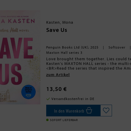
Kasten, Mona
Save Us
Penguin Books Ltd (UK), 2025
Softcover
Maxton Hall series 3
Love brought them together. Lies could t
Kasten's MAXTON HALL series - the multi-m
<BR>Read the series that inspired the 
save themselves? Or will they destroy e
zum Artikel
true, and now Oxford and all her dreams a
responsible.<BR><BR>She thought that she 
in. But, after an explosive fight between 
13,50 €
Ruby fights to graduate, James tries to c
James must challenge his father. <BR><B
Versandkostenfrei in DE
they live in are perhaps too different after
other...?<BR><BR>--<BR><BR>Readers have
literally LIFE. I'm on emotional fire after 
In den Warenkorb
Reader Review<BR><BR>'I am really speec
this series!' 5* Reader Review<BR><BR>'I
SOFORT LIEFERBAR
this series!' 5* Reader Review<BR><BR>'H
5* Reader Review<BR>