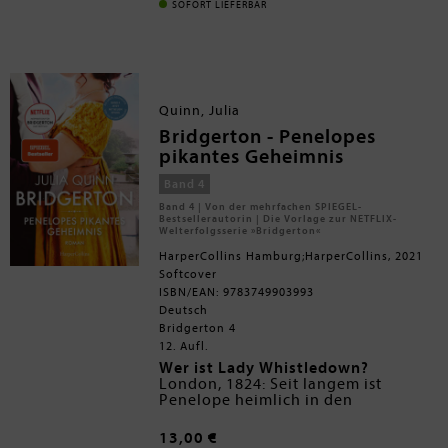
bereit, auf die Avancen einzugehen,
SOFORT LIEFERBAR
die er ihr in seinen Zeilen gemacht
hat. Aber kaum hat er ihr einen
ersten Kuss geraubt, erhält Phillip
erneut Besuch: Eloises vier Brüder
verlangen erbost, dass er ihre
Schwester heiratet, jetzt, da er ihren
Quinn, Julia
guten Ruf in Gefahr gebracht hat ...
Bridgerton - Penelopes
pikantes Geheimnis
Band 4
Band 4 | Von der mehrfachen SPIEGEL-
Bestsellerautorin | Die Vorlage zur NETFLIX-
Welterfolgsserie »Bridgerton«
HarperCollins Hamburg;HarperCollins, 2021
Softcover
ISBN/EAN: 9783749903993
Deutsch
Bridgerton 4
12. Aufl.
Wer ist Lady Whistledown?
London, 1824: Seit langem ist
Penelope heimlich in den
umschwärmten Colin Bridgerton
verliebt - hoffnungslos, da der
»Wer noch nie einen Liebesroman
13,00 €