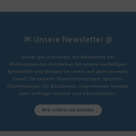
macht, erscheint der umschwärmte
Aristokrat vergeben. Sie dagegen
rückt gesellschaftlich in den
Mittelpunkt und entflieht den
Kuppelversuchen ihrer Mutter. Ein
prickelndes Spiel beginnt - bis
Daphne erkennt, dass nur einem
✉ Unsere Newsletter @
Mann ihr Herz gehört: Simon!
»Julia Quinns witzige Regency-
Romantic-Comedys sind der nächste
große Trend nach Georgette Heyer.«
Immer gut informiert: die Newsletter des
Gloss
Michaelsbundes. Entdecken Sie unsere vielfältigen
»Wahrhaft die Jane Austen der
Newsletter und bleiben Sie immer auf dem neuesten
Gegenwart.«
Stand! Ob aktuelle Neuerscheinungen, spezielle
Bestsellerautorin Jill Barnett
Empfehlungen für Büchereien, inspirierende Impulse
oder wichtige Termine und Informationen.
Mehr erfahren und anmelden