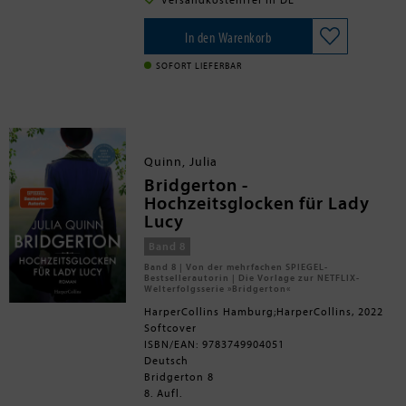
Versandkostenfrei in DE
Bruder David, der Earl of
Lady Mathilda Howard schien beim
Renminster, nun lautere Absichten
letzten Ball von Peter Thompson
verfolgt? Man möchte es der jungen
durchaus angetan zu sein. Doch aus
In den Warenkorb
Dame wünschen.
welchen Gründen er ihr den Hof
Ihre Lady Whistledown, die wie
macht, bleibt abzuwarten. Der
immer verspricht, über die neusten
SOFORT LIEFERBAR
Verfasserin ist zu Ohren gekommen,
Ereignisse zu berichten.
er könnte ein Mitgiftjäger sein, der
jetzt dringend eine gute Partie
braucht.
Quinn, Julia
Bridgerton -
Hochzeitsglocken für Lady
Lucy
Band 8
Band 8 | Von der mehrfachen SPIEGEL-
Bestsellerautorin | Die Vorlage zur NETFLIX-
Welterfolgsserie »Bridgerton«
HarperCollins Hamburg;HarperCollins, 2022
Softcover
ISBN/EAN: 9783749904051
Deutsch
Bridgerton 8
8. Aufl.