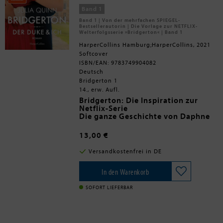
Bestsellerautorin Jill Barnett
Band 1
Band 1 | Von der mehrfachen SPIEGEL-
Bestsellerautorin | Die Vorlage zur NETFLIX-
Welterfolgsserie »Bridgerton« | Band 1
HarperCollins Hamburg;HarperCollins, 2021
Softcover
ISBN/EAN: 9783749904082
Deutsch
Bridgerton 1
14., erw. Aufl.
Bridgerton: Die Inspiration zur
Netflix-Serie
Die ganze Geschichte von Daphne
und Simon - jetzt mit zusätzlichem
Epilog
13,00 €
Als Daphne Bridgerton ihren Namen
Versandkostenfrei in DE
in der Kolumne von Lady
Whistledown liest, kümmert es sie
nicht besonders. Aber ihre Mutter
In den Warenkorb
drängt sie, endlich einen Ehemann
zu finden, bevor ihr Ruf in dieser
SOFORT LIEFERBAR
Ballsaison völlig dahin ist. Daphne
schließt einen Pakt mit Simon
Basset, dem heiratsunwilligen Duke
of Hastings: Indem er ihr den Hof