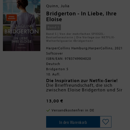
seiner Sehnsucht abzulenken. Doch
Quinn, Julia
ohne Francesca hält er es nicht aus
und kehrt nach London zurück.
Bridgerton - In Liebe, Ihre
Gerade rechtzeitig! Denn Francesca
Eloise
plant, zum zweiten Mal zu heiraten.
Band 5
Band 5 | Von der mehrfachen SPIEGEL-
Bestsellerautorin | Die Vorlage zur NETFLIX-
Welterfolgsserie »Bridgerton«
HarperCollins Hamburg;HarperCollins, 2021
Softcover
ISBN/EAN: 9783749904020
Deutsch
Bridgerton 5
10. Aufl.
Die Inspiration zur Netfix-Serie!
Die Brieffreundschaft, die sich
zwischen Eloise Bridgerton und Sir
Phillip Crane entwickelt hat,
bedeutet ihm viel. Seit seine Gattin
»Einfach herrlich, voller Charme,
13,00 €
einer schweren Krankheit erlag,
Humor und Esprit.« Kirkus Reviews
sehnt er sich nach Gesellschaft.
Versandkostenfrei in DE
Überraschend geht eines Nachts
sein Wunsch in Erfüllung, als eine
Kutsche vorfährt und die
In den Warenkorb
Briefschreiberin aussteigt. Eloise ist