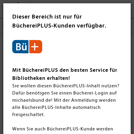
Tog
❤ Jetzt spenden
nav
Dieser Bereich ist nur für
BüchereiPLUS-Kunden verfügbar.
Bridgerton - Die Reihe
Die Romanreihe verfolgt das Leben der Bridgerton-
Geschwister, die sich den Dramen und Lieben der High
Mit BüchereiPLUS den besten Service für
Society im London des 19. Jahrhunderts stellen. Heute
Bibliotheken erhalten!
erhält der Bridgerton-Fan zahlreiche Fortsetzungs-
Sie wollen diesen BüchereiPLUS-Inhalt nutzen?
Bände. Eine Verfilmung des Streaming-Anbieters Netflix
Dafür benötigen Sie einen Bücherei-Login auf
begeistert seit 2020 die ganzen Welt.
michaelsbund.de! Mit der Anmeldung werden
alle BüchereiPLUS-Inhalte automatisch
freigeschaltet.
Filtern
SORTIEREN
9 Artikel
Wenn Sie auch BüchereiPLUS-Kunde werden