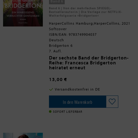
Band 6
Band 6 | Von der mehrfachen SPIEGEL-
Bestsellerautorin | Die Vorlage zur NETFLIX-
Welterfolgsserie »Bridgerton«
HarperCollins Hamburg;HarperCollins, 2021
Softcover
ISBN/EAN: 9783749904037
Deutsch
Bridgerton 6
7. Aufl.
Der sechste Band der Bridgerton-
Reihe: Francesca Bridgerton
heiratet erneut
Unter den schönsten jungen Damen
der Gesellschaft könnte Michael
13,00 €
Stirling seine Zukünftige wählen.
Doch er ist rettungslos in die Einzige
»Quinn ist eine formvollendete
Versandkostenfrei in DE
verliebt, die er nicht haben kann.
Erzählerin. Ihre Prosa ist lebendig
Denn Francesca Bridgerton hat
und treffsicher, meisterhaft erschafft
seinen Cousin John geheiratet! Als
sie Figuren, die man nicht vergisst.«
In den Warenkorb
Ehrenmann muss Michael sich wohl
Publishers Weekly
oder übel mit der Rolle des guten
SOFORT LIEFERBAR
Freundes begnügen. Als John dann
kurz nach der Heirat verstirbt, wagt
Michael es nicht, Francesca seine
Gefühle zu gestehen. Stattdessen
reist er nach Indien, um sich von