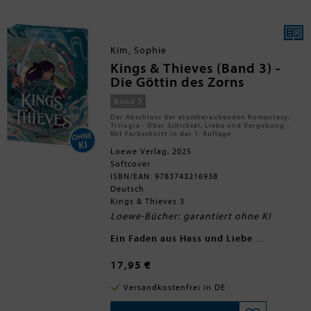
Weitere unvergessliche Romance und
spannende Romantasy von SPIEGEL-
Bestsellerautorin Stella Tack:
Kim, Sophie
Kings & Thieves (Band 3) -
Die Göttin des Zorns
Band 3
Der Abschluss der atemberaubenden Romantasy-
Trilogie - Über Schicksal, Liebe und Vergebung -
Mit Farbschnitt in der 1. Auflage
Loewe Verlag, 2025
Softcover
ISBN/EAN: 9783743216938
Deutsch
Kings & Thieves 3
Loewe-Bücher: garantiert ohne KI
Ein Faden aus Hass und Liebe
Noch immer kann König Rui nicht
fassen, was passiert ist: Die
17,95 €
Prophezeiung hat Linas Körper
eingenommen. Seitdem führt sie als
Versandkostenfrei in DE
selbsternannte Göttin des Zorns Krieg
gegen die Drei Königreiche. An ihrer