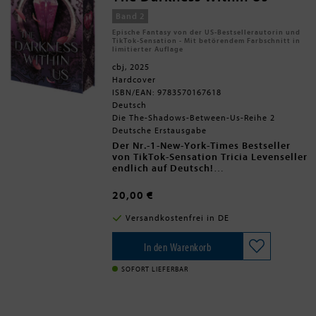
noch auf freiem Fuß. Doch wem kann
man jetzt noch trauen? Wer ist wirklich
Band 2
unschuldig und wer in Wahrheit ein
Epische Fantasy von der US-Bestsellerautorin und
eiskalter Mörder?
TikTok-Sensation - Mit betörendem Farbschnitt in
limitierter Auflage
cbj, 2025
Hardcover
ISBN/EAN: 9783570167618
Deutsch
Die The-Shadows-Between-Us-Reihe 2
Deutsche Erstausgabe
Der Nr.-1-New-York-Times Bestseller
von TikTok-Sensation Tricia Levenseller
endlich auf Deutsch!
Chrysantha Stathos hat gewonnen.
20,00 €
Jahrelang hat sie ihre Intelligenz und
ihren Ehrgeiz versteckt und ist so eine
Versandkostenfrei in DE
reiche Herzogin geworden. Jetzt muss
die Schwester der Königin nur noch
ihren alten Ehemann überleben und die
In den Warenkorb
Freiheit, das Geld und die Sicherheit, die
sie sich immer gewünscht hat, gehören
SOFORT LIEFERBAR
ihr.
Zumindest denkt sie das, bis ein Mann
auftaucht, der behauptet, der Enkel des
Herzogs zu sein, und ihr das Erbe