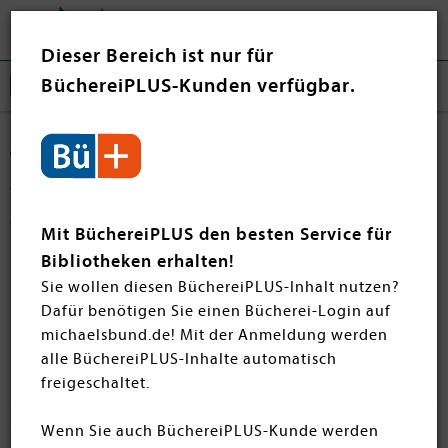
Tog
❤ Jetzt spenden
nav
Dieser Bereich ist nur für
BüchereiPLUS-Kunden verfügbar.
Jugendbücher
Tauchen Sie ein in die faszinierende Welt der
Jugendbücher der monatlichen Neuheiten! Wir
Mit BüchereiPLUS den besten Service für
präsentieren fesselnden Fantasy-Abenteuern,
Bibliotheken erhalten!
romantische Liebesgeschichten bis hin zu
Sie wollen diesen BüchereiPLUS-Inhalt nutzen?
nervenaufreibenden Thrillern. Viel Spaß beim Stöbern
Dafür benötigen Sie einen Bücherei-Login auf
in unseren Jugendbuch-Highlights!
michaelsbund.de! Mit der Anmeldung werden
alle BüchereiPLUS-Inhalte automatisch
freigeschaltet.
Filtern
SORTIEREN
29 Artikel
Wenn Sie auch BüchereiPLUS-Kunde werden