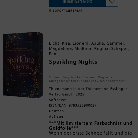
zu schreiben, besonders als Sams
Warte auf mich, Haru
In den Warenkorb
Todestag sich zum ersten Mal jährt.
Eines Tages kommt er versehentlich
Enthaltene Tropes: Queer Romance,
SOFORT LIEFERBAR
aufs Anrufsymbol und jemand nimmt
College Romance, Fated (Soul-)Mates,
ab.
Second Chance
Die Stimme am anderen Ende ist nicht
Sam. Ein Fremder hat nun Sams
Nummer und erhält seit Monaten
Olivers private Nachrichten: Ben, ein
Licht, Kira; Lionera, Asuka; Gammel,
College-Student in Seattle, wird nicht
Magdalena; Meißner, Regina; Schaper,
lange ein Fremder bleiben. Oliver weiß,
Fam
dass er die Nummer nicht mehr wählen
sollte - aber er bekommt Ben einfach
Sparkling Nights
nicht aus dem Kopf.
5 Romantasy Winter Stories | Magische
Kurzgeschichten für eine cozy Weihnachtszeit
Thienemann in der Thienemann-Esslinger
Verlag GmbH, 2025
Softcover
ISBN/EAN: 9783522900027
Deutsch
Auflage
***Mit limitiertem Farbschnitt und
Goldfolie***
Wenn der erste Schnee fällt und die