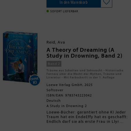
Seite: die Furcht einflößenden Imugi.
In den Warenkorb
Die echte Lina ist dagegen gefangen in
ihrem eigenen Kopf. Nur Rui kann sie
SOFORT LIEFERBAR
durch den Faden des Schicksals
erreichen. Aber können sie eine
Prophezeiung überhaupt stoppen? Und
wenn ja, zu welchem Preis?
Das mitreißende Finale der Romantasy-
Reid, Ava
Trilogie
Im fulminanten Abschluss von Sophie
A Theory of Dreaming (A
Kims
Romantasy-Reihe
dreht sich alles
Study in Drowning, Band 2)
um
Schicksal
,
Liebe
,
Vergebung
und die
Folgen von
Rache
und
Machtgier
. Voller
Band 2
koreanischer Mythologie
, die in eine
Träume aus Schatten und Sehnsucht - Historische
spannende Fantasywelt
entführt!
Fantasy über die Macht der Mythen, Träume und
Literatur - Mit Farbschnitt in der 1. Auflage
Loewe Verlag GmbH, 2025
- Band 3 der packenden Romantasy-
Softcover
Trilogie von
Dein SPIEGEL-
Bestsellerautorin
ISBN/EAN: 9783743223042
Sophie Kim
- Basierend auf
koreanischen Sagen
und
Deutsch
voller
mystischer Wesen
wie den
A Study in Drowning 2
Riesenschlangen Imugi, einer Gumiho
Loewe-Bücher: garantiert ohne KI Jeder
(einer neunschwänzigen Füchsin),
Traum hat ein EndeEffy hat es geschafft:
Dokkaebi und Götter
Endlich darf sie als erste Frau in Llyr
- Mit einer
prickelnden
und
Literatur studieren! Doch die Ereignisse
berührenden Romance
der letzten Zeit lasten schwer auf ihr.