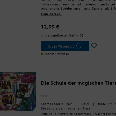
Stadt, Land, Ratespaß mit 21 Kategorien a
Tolles Geschenkformat: liebevoll gestaltet
oder mehr Spielerinnen und Spieler ab 8 J
Das beliebte Stadt-Land-Fluss-Spielprinzip
zum Artikel
passend zur Filmwelt von "Die Schule der
mit echtem Fanwissen ganz einfach doppel
Schildkröte Henrietta, Pinguin Juri, Fuch
12,99 €
erfolgreichen Kinofilmen. Magischer und k
Versandkostenfrei in DE
In den Warenkorb
SOFORT LIEFERBAR
Die Schule der magischen Tier
Spiel
Kosmos Spiele, 2024
Spiel
ISBN/EAN: 
Die Schule der magischen Tiere
200-Teile Puzzle für Filmfans. Jo und Pin