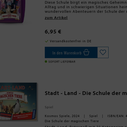
Diese Schule birgt ein magisches Geheimni
Alltag und in schwierigen Situationen hei
wundervollen Abenteuern der Schule der 
faszinierendsten Momente der Filme ern
zum Artikel
<BR>Tauche ein in ein aufregendes Abente
Kategorien wie Unfug oder Freundschaft 
übertrumpft seinen Gegner? Ziel des Spiel
6,95 €
am Ende als strahlender Sieger hervorzu
in einem praktischen Case, den du übera
Versandkostenfrei in DE
zuhause oder unterwegs!
In den Warenkorb
SOFORT LIEFERBAR
Stadt - Land - Die Schule der 
Spiel
Kosmos Spiele, 2024
Spiel
ISBN/EAN: 
Die Schule der magischen Tiere