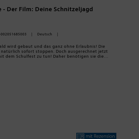
 - Der Film: Deine Schnitzeljagd
4002051685003
Deutsch
ald wird gebaut und das ganz ohne Erlaubnis! Die
natürlich sofort stoppen. Doch ausgerechnet jetzt
mit dem Schulfest zu tun! Daher benötigen sie die
en und Spieler ab acht Jahren. Ein Spielleiter oder
der Wohnung oder im Freien. Dann startet der
 spannende Schnitzeljagd für deine Party mit
reitungsaufwand für Eltern - großer Spaß für Fans
Tiere - Der Film".