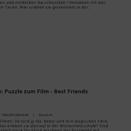
men und entdecken die schönsten Filmszenen mit den
n Tieren. Was erleben sie gemeinsam in der
rten sie auf den Bildern? Sind auch die anderen
erfolgreiche Filmreihe eintauchen. Ein tolles
magischen Tiere"-Fans.
: Puzzle zum Film - Best Friends
: 4002051684440
Deutsch
ilmen. Da sind ja Ida, Benni und ihre magischen Tiere,
as erleben sie diesmal in der Wintersteinschule? Sind
abei? Stück für Stück erscheint das Puzzlebild mit