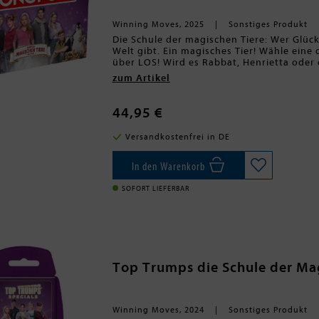
Winning Moves, 2025
Sonstiges Produkt
Die Schule der magischen Tiere: Wer Glück
Welt gibt. Ein magisches Tier! Wähle eine
über LOS! Wird es Rabbat, Henrietta oder 
Geschichte der Filme auf eine ganz neue 
zum Artikel
Lieblingscharaktere oder magischen Tiere
Gemeinschaft- und Magische Tiere-Karten
auf euch warten. Und wenn du und dein ma
44,95 €
Sieg nichts mehr im Weg!
Versandkostenfrei in DE
In den Warenkorb
SOFORT LIEFERBAR
Top Trumps die Schule der Ma
Winning Moves, 2024
Sonstiges Produkt