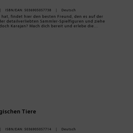
ISBN/EAN: 5036905057738
Deutsch
 hat, findet hier den besten Freund, den es auf der
 der detailverliebten Sammler-Spielfiguren und ziehe
doch Karajan? Mach dich bereit und erlebe die
und spielerische Weise. Sammle deine
 auf deiner Reise und ziehe spannende Magische
, die mit überraschenden Aufgaben und Ereignissen
gischer Begleiter alles richtig machen, steht dem
gischen Tiere
ISBN/EAN: 5036905057714
Deutsch