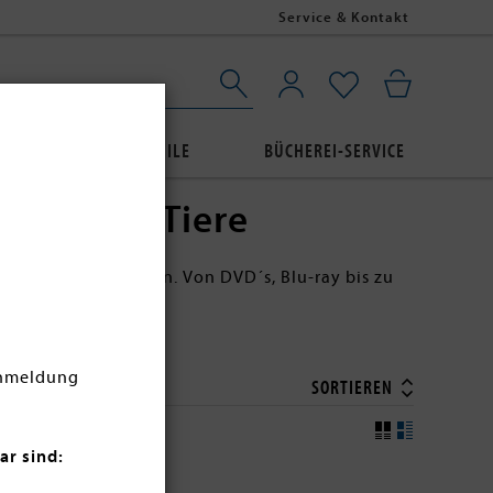
Service & Kontakt
AUBE
BUCHPROFILE
BÜCHEREI-SERVICE
agischen Tiere
hen Tiere" entdecken. Von DVD´s, Blu-ray bis zu
Anmeldung
SORTIEREN
ar sind: