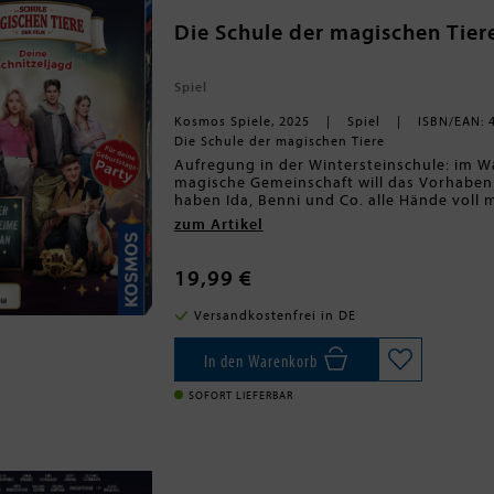
Die Schule der magischen Tiere
Spiel
Kosmos Spiele, 2025
Spiel
ISBN/EAN: 
Die Schule der magischen Tiere
Aufregung in der Wintersteinschule: im W
magische Gemeinschaft will das Vorhaben 
haben Ida, Benni und Co. alle Hände voll 
Unterstützung von zwei bis acht Spielerinn
zum Artikel
eine Spielleiterin versteckt Hinweise in 
Rätselspaß in zwei spannenden Teilen. Eine
abwechslungsreichen Rätseln. Wenig Vorbe
19,99 €
der Kinoerfolge "Die Schule der magischen 
Versandkostenfrei in DE
In den Warenkorb
SOFORT LIEFERBAR