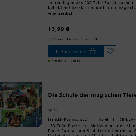
Jahren legen das 200-Teile-Puzzle zusam
beliebten Charakteren und ihren magische
Wintersteinschule? Welche Abenteuer erwa
zum Artikel
magischen Tiere dabei? Puzzeln und in die 
Geburtstagsgeschenk für "Die Schule der 
13,99 €
Versandkostenfrei in DE
In den Warenkorb
SOFORT LIEFERBAR
Die Schule der magischen Tiere
Spiel
Franckh-Kosmos, 2024
Spiel
ISBN/EAN
150-Teile-Puzzle mit Motiven aus den Kinof
Fuchs Rabbat und Schildkröte Henrietta! W
Mister Morrison und Miss Cornfield auch d