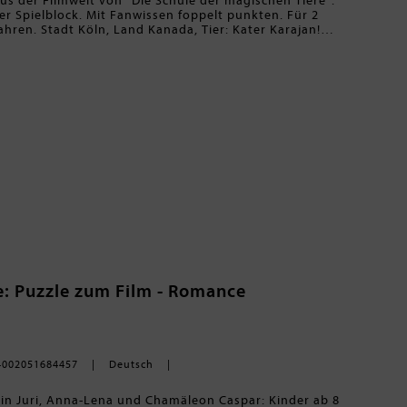
us der Filmwelt von "Die Schule der magischen Tiere".
er Spielblock. Mit Fanwissen foppelt punkten. Für 2
ahren. Stadt Köln, Land Kanada, Tier: Kater Karajan!
 mit 21 lustigen aber auch kniffligen Kategorien
 magischen Tiere". Buchstaben suchen, losspielen und
te Punkte kassieren. Ein cooler Spieleblock mit
s Rabbat und weiteren Charakteren aus den
reativer Ratespaß für Kinder ab acht Jahren.
e: Puzzle zum Film - Romance
4002051684457
Deutsch
guin Juri, Anna-Lena und Chamäleon Caspar: Kinder ab 8