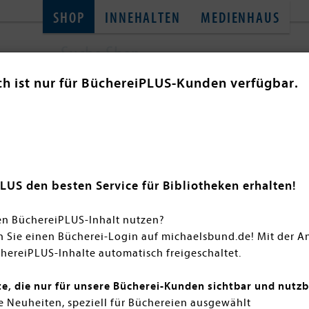
SHOP
INNEHALTEN
MEDIENHAUS
ch ist nur für BüchereiPLUS-Kunden verfügbar.
SACHBÜCHER
TONIES
THEMENWELT
GL
Kinofilm - Die Schule der m
en Sie alles Mögliche zum Kinofilm "Die Schule der magisc
LUS den besten Service für Bibliotheken erhalten!
en ist hier vieles dabei. Viel Spaß beim Stöbern!
en BüchereiPLUS-Inhalt nutzen?
n Sie einen Bücherei-Login auf michaelsbund.de! Mit der 
hereiPLUS-Inhalte automatisch freigeschaltet.
te, die nur für unsere Bücherei-Kunden sichtbar und nutzb
 Neuheiten, speziell für Büchereien ausgewählt