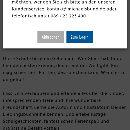
möchten, wenden Sie sich bitte an den unseren
Kundenservice:
kontakt@michaelsbund.de
oder
telefonisch unter 089 / 23 225 400
Abbrechen
Zum Login
Diese Schule birgt ein Geheimnis: Wer Glück hat, findet
hier den besten Freund, den es auf der Welt gibt. Ein
magisches Tier. Ein Tier, das sprechen kann. Wenn es zu
dir gehört...
Lass Dich verzaubern und erfahre alles über die Kinder,
ihre sprechenden Tiere und ihre wunderbare
Freundschaft. Lerne die Autorin und Illustratorin Deiner
Lieblingsbuchreihe kennen. Und erlebe lustige
Schulgeschichten, fantastischen Ferienspaß und
großartige Detektivarbeit!