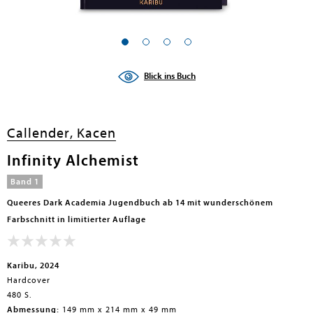
en submenu
en submenu
Blick ins Buch
en submenu
en submenu
Callender, Kacen
en submenu
Infinity Alchemist
en submenu
Band 1
Queeres Dark Academia Jugendbuch ab 14 mit wunderschönem
Farbschnitt in limitierter Auflage
Karibu, 2024
Hardcover
480 S.
en submenu
Abmessung:
149 mm x 214 mm x 49 mm