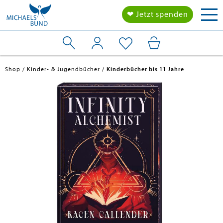
Tog
❤ Jetzt spenden
nav
Shop
Kinder- & Jugendbücher
Kinderbücher bis 11 Jahre
en submenu