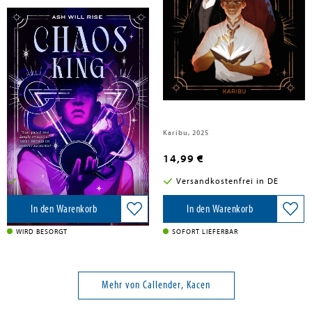
Callender, Kacen
Callender, Kacen
Chaos King
Infinity Alchemist
Tor Publishing Group, 2026
Karibu, 2025
14,00 €
14,99 €
Versandkostenfrei in DE
Versandkostenfrei in DE
In den Warenkorb
In den Warenkorb
WIRD BESORGT
SOFORT LIEFERBAR
Mehr von Callender, Kacen