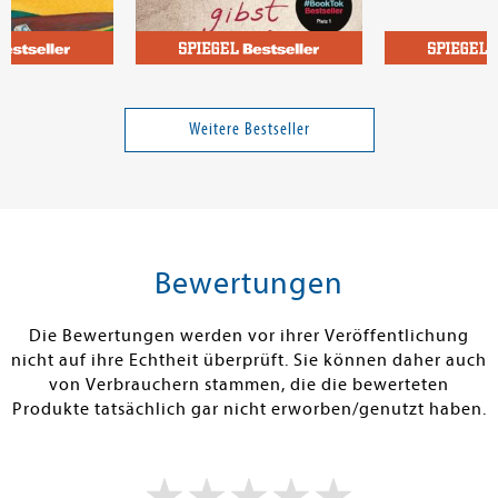
n P.
Lösel, Clara
ande der Welt
Wehe du gibst auf
Die Ernährung
einfach geht 
Weitere Bestseller
9,95 €
18,00 €
tenfrei in DE
Versandkostenfrei in DE
Versandkos
rb
Warenkorb
Warenko
Bewertungen
RBAR
SOFORT LIEFERBAR
SOFORT LIEFE
Die Bewertungen werden vor ihrer Veröffentlichung
nicht auf ihre Echtheit überprüft. Sie können daher auch
von Verbrauchern stammen, die die bewerteten
Produkte tatsächlich gar nicht erworben/genutzt haben.