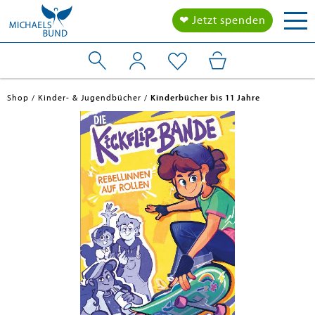
Tog
❤ Jetzt spenden
nav
Shop
Kinder- & Jugendbücher
Kinderbücher bis 11 Jahre
en submenu