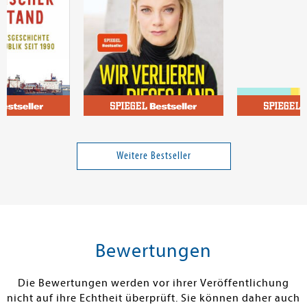
tmut
von Boetticher, Liv
Selz, Ulrich
Wohlstand
Wir verlieren dieses Land
Der Darm-Doc
Weitere Bestseller
34,00 €
25,00 €
tenfrei in DE
Versandkostenfrei in DE
Versandkos
rb
Warenkorb
Warenko
Bewertungen
RBAR
SOFORT LIEFERBAR
SOFORT LIEFE
Die Bewertungen werden vor ihrer Veröffentlichung
nicht auf ihre Echtheit überprüft. Sie können daher auch