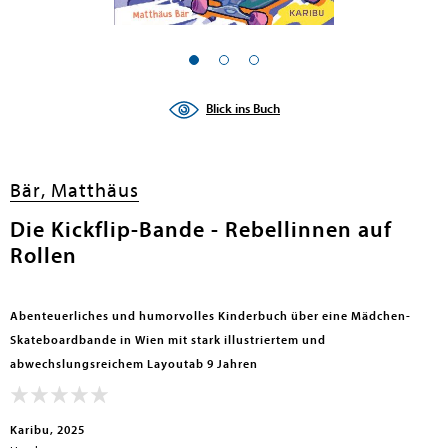
en submenu
en submenu
Blick ins Buch
en submenu
en submenu
Bär, Matthäus
en submenu
Die Kickflip-Bande - Rebellinnen auf
Rollen
en submenu
Abenteuerliches und humorvolles Kinderbuch über eine Mädchen-
Skateboardbande in Wien mit stark illustriertem und
abwechslungsreichem Layoutab 9 Jahren
en submenu
Karibu, 2025