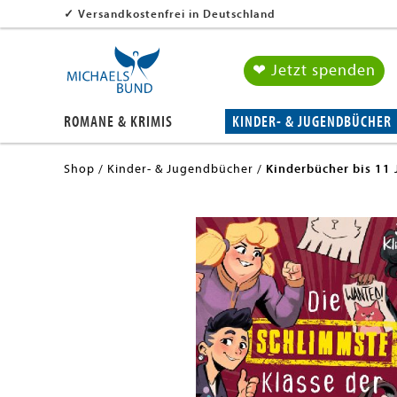
✓
Versandkostenfrei in Deutschland
❤ Jetzt spenden
ROMANE & KRIMIS
KINDER- & JUGENDBÜCHER
Shop
Kinder- & Jugendbücher
Kinderbücher bis 11 
en submenu
en submenu