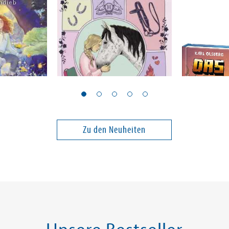
Martins, Helen
Olsberg, Kar
Academy.
Horse Academy -
Das Dorf 
Schicksalhafte
Verirrt i
Begegnung
Band 3
Band 9
Zu den Neuheiten
14,90 €
12,90 €
ei in DE
Versandkostenfrei in DE
Versandko
Warenkorb
Vorbest
SOFORT LIEFERBAR
FEHLT KURZ