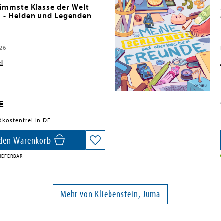
limmste Klasse der Welt
) - Helden und Legenden
026
el
€
dkostenfrei in DE
 den Warenkorb
IEFERBAR
Mehr von Kliebenstein, Juma