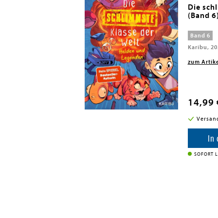
Klasse der Welt
Die sch
(Band 6
Band 6
Karibu, 2
zum Artik
14,99 
i in DE
Versan
enkorb
In
SOFORT L