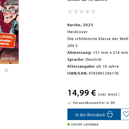
Karibu, 2025
Hardcover
Die schlimmste Klasse der Welt
204 S.
Abmessung:
151 mm x 214 mm
Sprache:
Deutsch
Altersangabe:
ab 10 Jahre
ISBN/EAN:
9783961294176
14,99 €
(inkl. MwSt.)
Versandkostenfrei in DE
In den Warenkorb
SOFORT LIEFERBAR