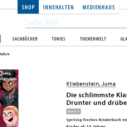
SHOP
INNEHALTEN
MEDIENHAUS
SACHBÜCHER
TONIES
THEMENWELT
GL
Jahre
Kliebenstein, Juma
Die schlimmste Kla
Drunter und drübe
Band 4
Spritzig-freches Kinderbuch mi
Kinder ab 10 Jahren