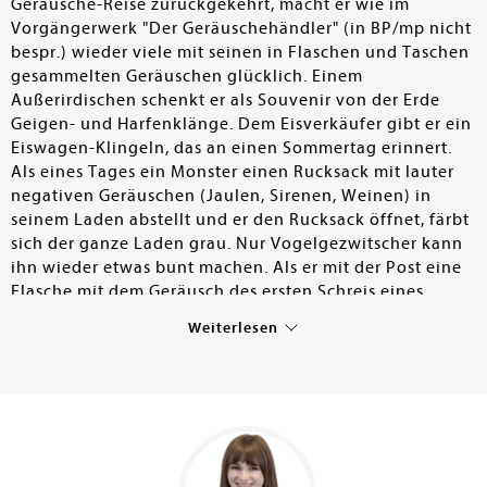
Geräusche-Reise zurückgekehrt, macht er wie im
Vorgängerwerk "Der Geräuschehändler" (in BP/mp nicht
bespr.) wieder viele mit seinen in Flaschen und Taschen
gesammelten Geräuschen glücklich. Einem
Außerirdischen schenkt er als Souvenir von der Erde
Geigen- und Harfenklänge. Dem Eisverkäufer gibt er ein
Eiswagen-Klingeln, das an einen Sommertag erinnert.
Als eines Tages ein Monster einen Rucksack mit lauter
negativen Geräuschen (Jaulen, Sirenen, Weinen) in
seinem Laden abstellt und er den Rucksack öffnet, färbt
sich der ganze Laden grau. Nur Vogelgezwitscher kann
ihn wieder etwas bunt machen. Als er mit der Post eine
Flasche mit dem Geräusch des ersten Schreis eines
Babys zugeschickt bekommt, verschwindet das Grau
Weiterlesen
schließlich und sein Laden wird wieder bunt. Auf die
Bitte, sein eigenes Lieblingsgeräusch zurückzuschicken,
entscheidet er sich für die Türglocke seines Ladens. –
Kathrin Rohmanns poetische Geschichten regen an,
über eigene Lieblingsgeräusche nachzudenken und mit
offenen Ohren durch die Welt zu gehen. Sie sind nicht
nur perfekt zum Vorlesen für Kinder geeignet, auch